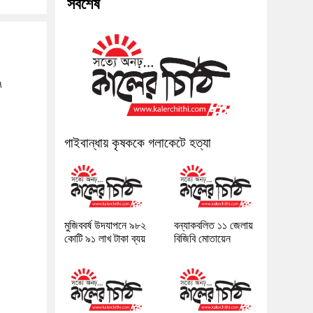
সর্বশেষ
৭
গাইবান্ধায় কৃষককে গলাকেটে হত্যা
মুজিববর্ষ উদযাপনে ৯৮২
বন্যাকবলিত ১১ জেলায়
কোটি ৯১ লাখ টাকা ব্যয়
বিজিবি মোতায়েন