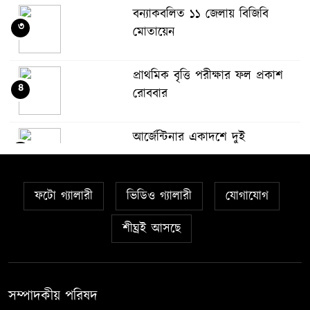
বন্যাকবলিত ১১ জেলায় বিজিবি
৩
মোতায়েন
প্রাথমিক বৃত্তি পরীক্ষার ফল প্রকাশ
৪
রোববার
আর্জেন্টিনার একাদশে দুই
৫
পরিবর্তনের ইঙ্গিত
ফটো গ্যালারী
ভিডিও গ্যালারী
যোগাযোগ
দুটি ডিম একসঙ্গে খাওয়া কি উচিৎ
৬
শীঘ্রই আসছে
শেখ হাসিনা ফিরলে ফাঁসির দড়ি
৭
প্রস্তুত: নাহিদ ইসলাম
সম্পাদকীয় পরিষদ