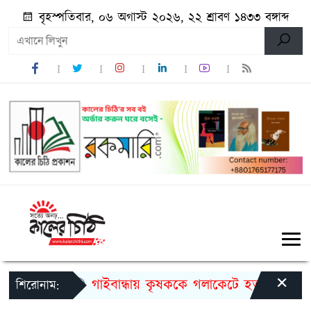
বৃহস্পতিবার, ০৬ অগাস্ট ২০২৬, ২২ শ্রাবণ ১৪৩৩ বঙ্গাব্দ
×
গাইবান্ধায় কৃষককে গলাকেটে হত্যা
মুজি
শিরোনাম: