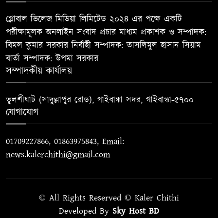
বাংলাদেশিদের জন্য অভিবাসী ভিসা
৮
গ্লোবাল ভিলেজ মিডিয়া লিমিটেড ২০২৪ এর পক্ষে একটি
স্থগিতের ব্যাখ্যা দিল যুক্তরাষ্ট্র
পরীক্ষামূলক অনলাইন সংবাদ প্রচার মাধ্যম প্রকাশক ও সম্পাদক:
বিমল কুমার সরকার নির্বাহী সম্পাদক: তাসলিমুল হাসান সিয়াম
সুইসদের নিয়ে আর্জেন্টিনার যে ভয়
বার্তা সম্পাদক: উপমা সরকার
৯
সম্পাদকীয় কার্যালয়
সংস্কার নিয়ে জনগণের সঙ্গে প্রতারণা
তুলশীঘাট (সাদুল্লাপুর রোড), গাইবান্ধা সদর, গাইবান্ধা-৫৭০০
১০
করছে বিএনপি
যোগাযোগ
01709227866, 01863975843, Email:
news.kalerchithi@gmail.com
© All Rights Reserved © Kaler Chithi
Developed By
Sky Host BD