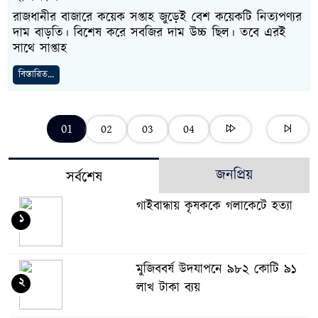
রাজধানীর বাজারে কয়েক সপ্তাহ জুড়েই বেশ কয়েকটি নিত্যপণ্যর
দাম বাড়তি। বিশেষ করে সবজির দাম উচ্চ ছিল। তবে এরই
সাথে সাপ্তাহ
বিস্তারিত...
01
02
03
04
জনপ্রিয়
সর্বশেষ
গাইবান্ধায় কৃষককে গলাকেটে হত্যা
১
মুজিববর্ষ উদযাপনে ৯৮২ কোটি ৯১
২
লাখ টাকা ব্যয়