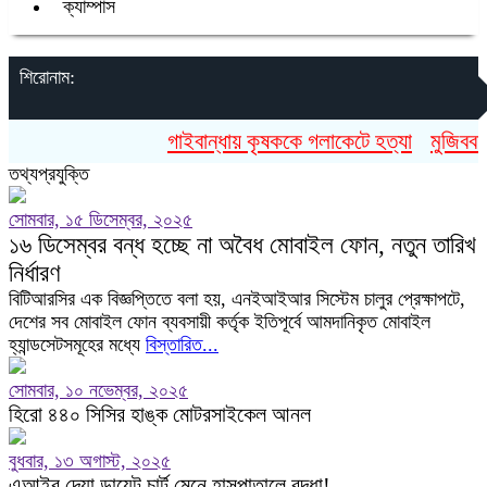
ক্যাম্পাস
শিরোনাম:
গাইবান্ধায় কৃষককে গলাকেটে হত্যা
মুজিববর্ষ
তথ্যপ্রযুক্তি
সোমবার, ১৫ ডিসেম্বর, ২০২৫
১৬ ডিসেম্বর বন্ধ হচ্ছে না অবৈধ মোবাইল ফোন, নতুন তারিখ
নির্ধারণ
বিটিআরসির এক বিজ্ঞপ্তিতে বলা হয়, এনইআইআর সিস্টেম চালুর প্রেক্ষাপটে,
দেশের সব মোবাইল ফোন ব্যবসায়ী কর্তৃক ইতিপূর্বে আমদানিকৃত মোবাইল
হ্যান্ডসেটসমূহের মধ্যে
বিস্তারিত...
সোমবার, ১০ নভেম্বর, ২০২৫
হিরো ৪৪০ সিসির হাঙ্ক মোটরসাইকেল আনল
বুধবার, ১৩ অগাস্ট, ২০২৫
এআইর দেয়া ডায়েট চার্ট মেনে হাসপাতালে বৃদ্ধা!