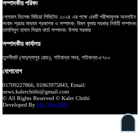
সম্পাদকীয় পরিষদ
গ্লোবাল ভিলেজ মিডিয়া লিমিটেড ২০২৪ এর পক্ষে একটি পরীক্ষামূলক অনলাইন
সংবাদ প্রচার মাধ্যম প্রকাশক ও সম্পাদক: বিমল কুমার সরকার নির্বাহী সম্পাদক:
তাসলিমুল হাসান সিয়াম বার্তা সম্পাদক: উপমা সরকার
সম্পাদকীয় কার্যালয়
তুলশীঘাট (সাদুল্লাপুর রোড), গাইবান্ধা সদর, গাইবান্ধা-৫৭০০
যোগাযোগ
01709227866, 01863975843, Email:
news.kalerchithi@gmail.com
© All Rights Reserved © Kaler Chithi
Developed By
Sky Host BD