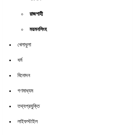
রাজশাহী
ময়মনসিংহ
খেলাধুলা
ধর্ম
বিনোদন
গণমাধ্যম
তথ্যপ্রযুক্তি
লাইফস্টাইল