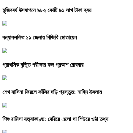
মুজিববর্ষ উদযাপনে ৯৮২ কোটি ৯১ লাখ টাকা ব্যয়
বন্যাকবলিত ১১ জেলায় বিজিবি মোতায়েন
প্রাথমিক বৃত্তি পরীক্ষার ফল প্রকাশ রোববার
শেখ হাসিনা ফিরলে ফাঁসির দড়ি প্রস্তুত: নাহিদ ইসলাম
শিশু রামিসা হত্যাকাণ্ড: বেরিয়ে এলো গা শিউরে ওঠা তথ্য