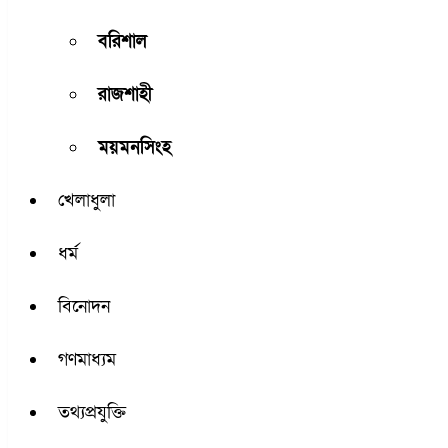
বরিশাল
রাজশাহী
ময়মনসিংহ
খেলাধুলা
ধর্ম
বিনোদন
গণমাধ্যম
তথ্যপ্রযুক্তি