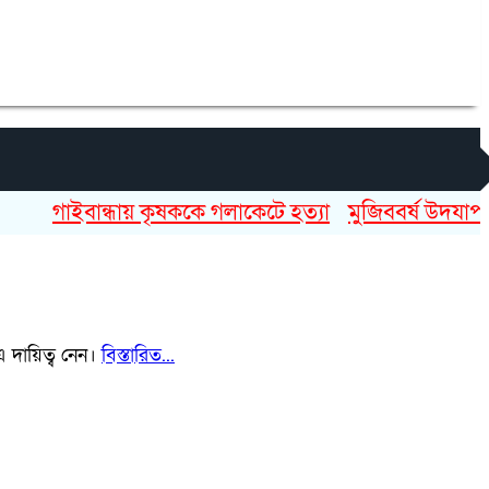
গাইবান্ধায় কৃষককে গলাকেটে হত্যা
মুজিববর্ষ উদযাপনে ৯৮
এ দায়িত্ব নেন।
বিস্তারিত...