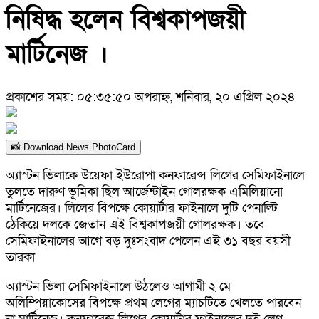
নিষিদ্ধ হলেন বিশ্বকাপজয়ী
মার্টিনেজ ।
প্রকাশের সময়: ০৫:৩৫:৫০ অপরাহ্ন, শনিবার, ২০ এপ্রিল ২০২৪
📸 Download News PhotoCard
অ্যাস্টন ভিলাকে উয়েফা ইউরোপা কনফারেন্স লিগের সেমিফাইনালে
তুলতে দারুণ ভূমিকা ছিল আর্জেন্টাইন গোলরক্ষক এমিলিয়ানো
মার্টিনেজের। লিলের বিপক্ষে কোয়ার্টার ফাইনালে দুটি পেনাল্টি
ঠেকিয়ে দলকে জেতান এই বিশ্বকাপজয়ী গোলরক্ষক। তবে
সেমিফাইনালের আগে বড় দুঃসংবাদ পেলেন এই ৩১ বছর বয়সী
তারকা
অ্যাস্টন ভিলা সেমিফাইনালে উঠলেও আগামী ২ মে
অলিম্পিয়াকোসের বিপক্ষে প্রথম লেগের ম্যাচটিতে খেলতে পারবেন