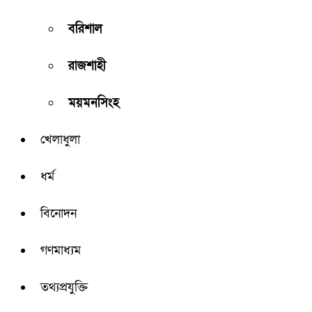
বরিশাল
রাজশাহী
ময়মনসিংহ
খেলাধুলা
ধর্ম
বিনোদন
গণমাধ্যম
তথ্যপ্রযুক্তি