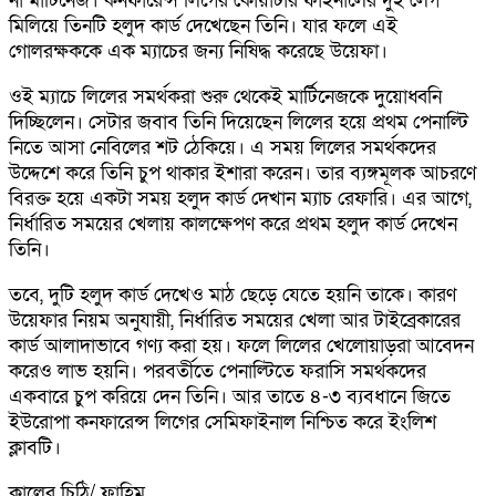
না মার্টিনেজ। কনফারেন্স লিগের কোয়ার্টার ফাইনালের দুই লেগ
মিলিয়ে তিনটি হলুদ কার্ড দেখেছেন তিনি। যার ফলে এই
গোলরক্ষককে এক ম্যাচের জন্য নিষিদ্ধ করেছে উয়েফা।
ওই ম্যাচে লিলের সমর্থকরা শুরু থেকেই মার্টিনেজকে দুয়োধ্বনি
দিচ্ছিলেন। সেটার জবাব তিনি দিয়েছেন লিলের হয়ে প্রথম পেনাল্টি
নিতে আসা নেবিলের শট ঠেকিয়ে। এ সময় লিলের সমর্থকদের
উদ্দেশে করে তিনি চুপ থাকার ইশারা করেন। তার ব্যঙ্গমূলক আচরণে
বিরক্ত হয়ে একটা সময় হলুদ কার্ড দেখান ম্যাচ রেফারি। এর আগে,
নির্ধারিত সময়ের খেলায় কালক্ষেপণ করে প্রথম হলুদ কার্ড দেখেন
তিনি।
তবে, দুটি হলুদ কার্ড দেখেও মাঠ ছেড়ে যেতে হয়নি তাকে। কারণ
উয়েফার নিয়ম অনুযায়ী, নির্ধারিত সময়ের খেলা আর টাইব্রেকারের
কার্ড আলাদাভাবে গণ্য করা হয়। ফলে লিলের খেলোয়াড়রা আবেদন
করেও লাভ হয়নি। পরবর্তীতে পেনাল্টিতে ফরাসি সমর্থকদের
একবারে চুপ করিয়ে দেন তিনি। আর তাতে ৪-৩ ব্যবধানে জিতে
ইউরোপা কনফারেন্স লিগের সেমিফাইনাল নিশ্চিত করে ইংলিশ
ক্লাবটি।
কালের চিঠি/ ফাহিম