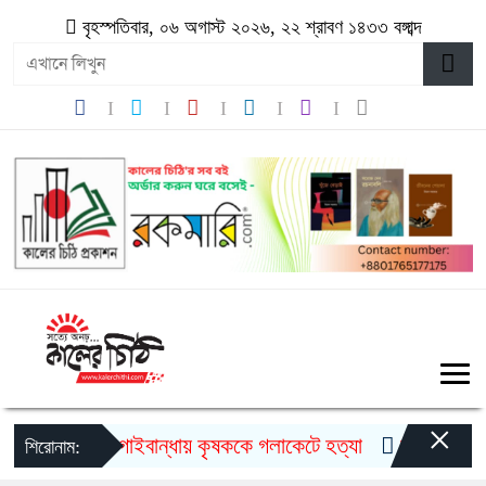
বৃহস্পতিবার, ০৬ অগাস্ট ২০২৬, ২২ শ্রাবণ ১৪৩৩ বঙ্গাব্দ
×
গাইবান্ধায় কৃষককে গলাকেটে হত্যা
মুজিববর্ষ উদযা
শিরোনাম: