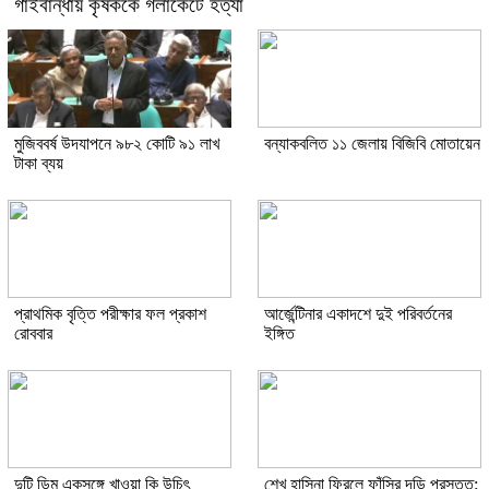
গাইবান্ধায় কৃষককে গলাকেটে হত্যা
মুজিববর্ষ উদযাপনে ৯৮২ কোটি ৯১ লাখ
বন্যাকবলিত ১১ জেলায় বিজিবি মোতায়েন
টাকা ব্যয়
প্রাথমিক বৃত্তি পরীক্ষার ফল প্রকাশ
আর্জেন্টিনার একাদশে দুই পরিবর্তনের
রোববার
ইঙ্গিত
দুটি ডিম একসঙ্গে খাওয়া কি উচিৎ
শেখ হাসিনা ফিরলে ফাঁসির দড়ি প্রস্তুত: