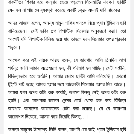
রাকনীতির শিকার হয়ে কান্নায় ভেঙে পড়লেন সিনেমাটির নায়ক। ছবিটি
যেন হল না পায় সে ব্যবস্থা করেছে একটি চক্র- এমনই দাবি নায়কের।
আদর আজাদ বলেন, অনন্য মামুন শাকিব খানকে নিয়ে প্যান ইন্ডিয়ান ছবি
বানিয়েছেন। সেই ছবির গল্প লিপস্টিক সিনেমার অনুকরণে করা। তো
আগেই যদি লিপস্টিক রিলিজ হয়ে যায় তাহলে দরদ সিনেমার ওপর প্রভাব
পড়বে।
আক্ষেপ করে এই নায়ক আরও বলেন, যে জায়গায় আমি তিনদিন আগ
পর্যন্ত জানি আমার এতোগুলো হল, কী পরিমাণ হল পাচ্ছি। সেটা ঘটেনি,
বিভিন্নভাবে হয়ে ওঠেনি। আমার জোরে ছবিটা আমি বানিয়েছি। এখনো
টুইস্ট পার্ট হচ্ছে আমার গল্পের সঙ্গে আরেকটা সিনেমার গল্পের মিল আছে।
আমরা যখন গল্পের শুটিং শুরু করেছি, তখনো কিন্তু সেই গল্পের শুটিং শুরু
হয়নি। এবং আপনারা জানেন সেন্সর বোর্ড থেকে শুরু করে বিভিন্ন
জায়গায় আমাদের আতকানোর চেষ্টা করা হয়েছে। যে যে জায়গায়
কারেকশন দিয়েছে, আমরা করে দিয়েছি কিন্তু…।
অনন্য মামুনের উদ্দেশ্যে তিনি বলেন, আপনি তো ভাই প্যান ইন্ডিয়ান ছবি