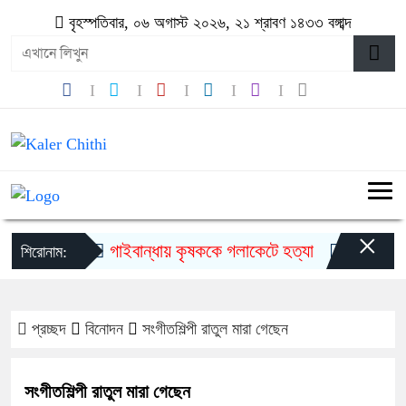
বৃহস্পতিবার, ০৬ অগাস্ট ২০২৬, ২১ শ্রাবণ ১৪৩৩ বঙ্গাব্দ
×
গাইবান্ধায় কৃষককে গলাকেটে হত্যা
মুজিববর্ষ উ
শিরোনাম:
প্রচ্ছদ
বিনোদন
সংগীতশিল্পী রাতুল মারা গেছেন
সংগীতশিল্পী রাতুল মারা গেছেন