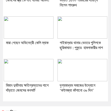
জেমসের স্ত্রী কে এই নামিয়া আমিন?
বন্যার্ত ১৫০০ পরিবারের দায়িত্ব
নিলেন শাহরুখ
মারা গেছেন অভিনেত্রী কেলি ম্যাক
গাইবান্ধায় থানার ভেতরে পুলিশকে
ছুরিকাঘাত : পুকুরে হামলাকারীর লাশ
বিমান দুর্ঘটনায় ক্ষতিগ্রস্তদের পাশে
দৃশ্যমাধ্যম সমাজের উদ্যোগে
দাঁড়াতে জেমসের কনসার্ট
‘কইলজ্যা কাঁপানো ৩৬ দিন’