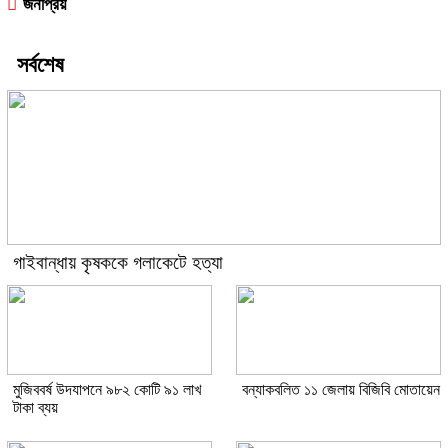
জনপ্রিয়
সর্বশেষ
গাইবান্ধায় কৃষককে গলাকেটে হত্যা
মুজিববর্ষ উদযাপনে ৯৮২ কোটি ৯১ লাখ
বন্যাকবলিত ১১ জেলায় বিজিবি মোতায়েন
টাকা ব্যয়