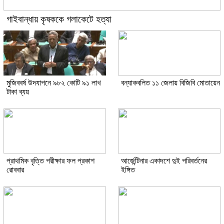
গাইবান্ধায় কৃষককে গলাকেটে হত্যা
মুজিববর্ষ উদযাপনে ৯৮২ কোটি ৯১ লাখ
বন্যাকবলিত ১১ জেলায় বিজিবি মোতায়েন
টাকা ব্যয়
প্রাথমিক বৃত্তি পরীক্ষার ফল প্রকাশ
আর্জেন্টিনার একাদশে দুই পরিবর্তনের
রোববার
ইঙ্গিত