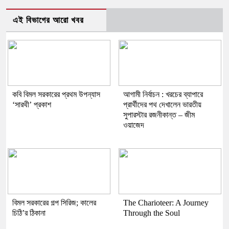
এই বিভাগের আরো খবর
কবি বিমল সরকারের প্রথম উপন্যাস
আগামী নির্বাচন : খরচের ব্যাপারে
‘সারথী’ প্রকাশ
প্রার্থীদের পথ দেখালেন ভারতীয়
সুপারস্টার রজনীকান্ত – জীম
ওয়াজেদ
বিমল সরকারের গল্প সিরিজ; কালের
The Charioteer: A Journey
চিঠি’র ঠিকানা
Through the Soul