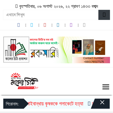
বৃহস্পতিবার, ০৬ অগাস্ট ২০২৬, ২২ শ্রাবণ ১৪৩৩ বঙ্গাব্দ
×
গাইবান্ধায় কৃষককে গলাকেটে হত্যা
মুজিববর্ষ উদযা
শিরোনাম: