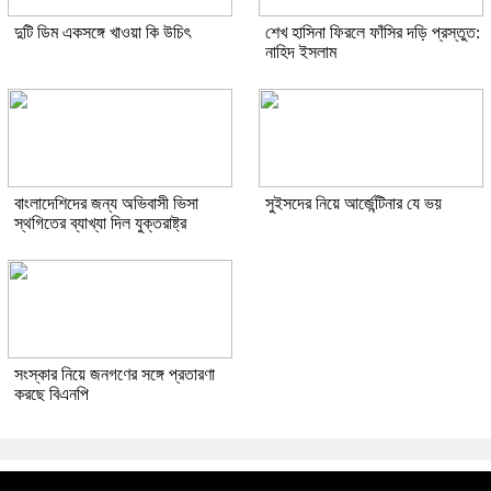
দুটি ডিম একসঙ্গে খাওয়া কি উচিৎ
শেখ হাসিনা ফিরলে ফাঁসির দড়ি প্রস্তুত:
নাহিদ ইসলাম
বাংলাদেশিদের জন্য অভিবাসী ভিসা
সুইসদের নিয়ে আর্জেন্টিনার যে ভয়
স্থগিতের ব্যাখ্যা দিল যুক্তরাষ্ট্র
সংস্কার নিয়ে জনগণের সঙ্গে প্রতারণা
করছে বিএনপি