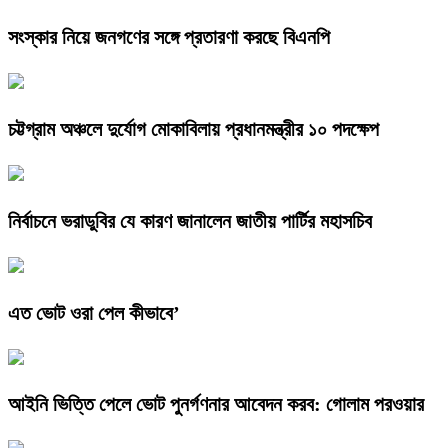
সংস্কার নিয়ে জনগণের সঙ্গে প্রতারণা করছে বিএনপি
চট্টগ্রাম অঞ্চলে দুর্যোগ মোকাবিলায় প্রধানমন্ত্রীর ১০ পদক্ষেপ
নির্বাচনে ভরাডুবির যে কারণ জানালেন জাতীয় পার্টির মহাসচিব
এত ভোট ওরা পেল কীভাবে’
আইনি ভিত্তি পেলে ভোট পুনর্গণনার আবেদন করব: গোলাম পরওয়ার