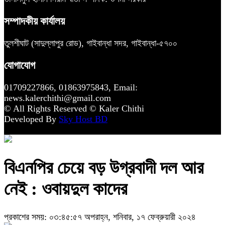
সম্পাদকীয় কার্যালয়
তুলশীঘাট (সাদুল্লাপুর রোড), গাইবান্ধা সদর, গাইবান্ধা-৫৭০০
যোগাযোগ
01709227866, 01863975843, Email:
news.kalerchithi@gmail.com
© All Rights Reserved © Kaler Chithi
Developed By
Sky Host BD
বিএনপির চেয়ে বড় উগ্রবাদী দল আর
নেই : ওবায়দুল কাদের
প্রকাশের সময়: ০৩:৪৫:৫৭ অপরাহ্ন, শনিবার, ১৭ ফেব্রুয়ারী ২০২৪