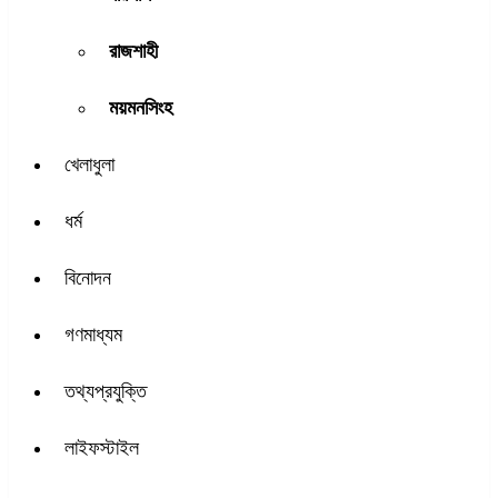
রাজশাহী
ময়মনসিংহ
খেলাধুলা
ধর্ম
বিনোদন
গণমাধ্যম
তথ্যপ্রযুক্তি
লাইফস্টাইল