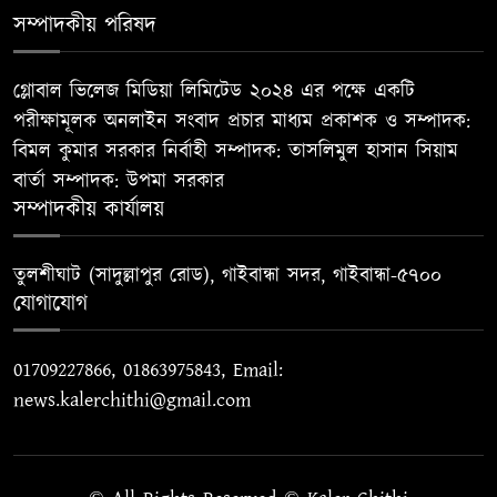
সম্পাদকীয় পরিষদ
গ্লোবাল ভিলেজ মিডিয়া লিমিটেড ২০২৪ এর পক্ষে একটি
পরীক্ষামূলক অনলাইন সংবাদ প্রচার মাধ্যম প্রকাশক ও সম্পাদক:
বিমল কুমার সরকার নির্বাহী সম্পাদক: তাসলিমুল হাসান সিয়াম
বার্তা সম্পাদক: উপমা সরকার
সম্পাদকীয় কার্যালয়
তুলশীঘাট (সাদুল্লাপুর রোড), গাইবান্ধা সদর, গাইবান্ধা-৫৭০০
যোগাযোগ
01709227866, 01863975843, Email:
news.kalerchithi@gmail.com