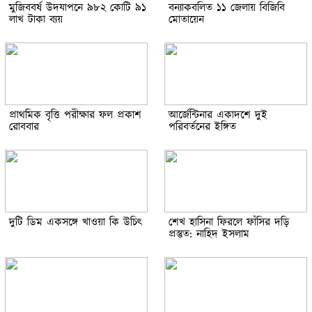
মুজিববর্ষ উদযাপনে ৯৮২ কোটি ৯১
বন্যাকবলিত ১১ জেলায় বিজিবি
লাখ টাকা ব্যয়
মোতায়েন
প্রাথমিক বৃত্তি পরীক্ষার ফল প্রকাশ
আর্জেন্টিনার একাদশে দুই
রোববার
পরিবর্তনের ইঙ্গিত
দুটি ডিম একসঙ্গে খাওয়া কি উচিৎ
শেখ হাসিনা ফিরলে ফাঁসির দড়ি
প্রস্তুত: নাহিদ ইসলাম