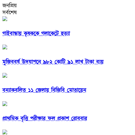
জনপ্রিয়
সর্বশেষ
গাইবান্ধায় কৃষককে গলাকেটে হত্যা
মুজিববর্ষ উদযাপনে ৯৮২ কোটি ৯১ লাখ টাকা ব্যয়
বন্যাকবলিত ১১ জেলায় বিজিবি মোতায়েন
প্রাথমিক বৃত্তি পরীক্ষার ফল প্রকাশ রোববার