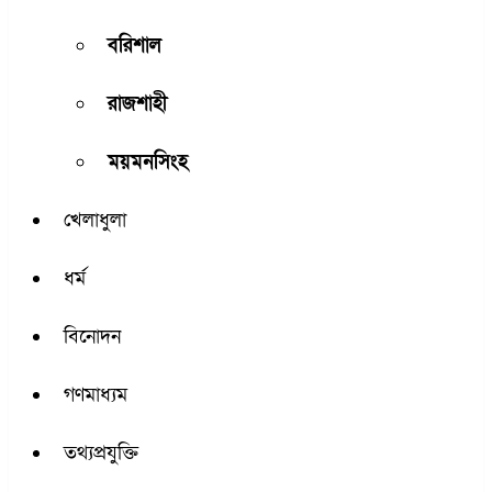
বরিশাল
রাজশাহী
ময়মনসিংহ
খেলাধুলা
ধর্ম
বিনোদন
গণমাধ্যম
তথ্যপ্রযুক্তি