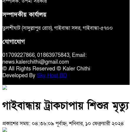
সম্পাদক: উপমা সরকার
সম্পাদকীয় কার্যালয়
তুলশীঘাট (সাদুল্লাপুর রোড), গাইবান্ধা সদর, গাইবান্ধা-৫৭০০
যোগাযোগ
01709227866, 01863975843, Email:
news.kalerchithi@gmail.com
© All Rights Reserved © Kaler Chithi
Developed By
Sky Host BD
গাইবান্ধায় ট্রাকচাপায় শিশুর মৃত্যু
প্রকাশের সময়: ০৪:৩৬:০৯ পূর্বাহ্ন, শনিবার, ১০ ফেব্রুয়ারী ২০২৪