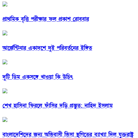
প্রাথমিক বৃত্তি পরীক্ষার ফল প্রকাশ রোববার
আর্জেন্টিনার একাদশে দুই পরিবর্তনের ইঙ্গিত
দুটি ডিম একসঙ্গে খাওয়া কি উচিৎ
শেখ হাসিনা ফিরলে ফাঁসির দড়ি প্রস্তুত: নাহিদ ইসলাম
বাংলাদেশিদের জন্য অভিবাসী ভিসা স্থগিতের ব্যাখ্যা দিল যুক্তরাষ্ট্র