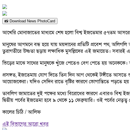
📸 Download News PhotoCard
আখেরি মোনাজাতের মাধ্যমে শেষ হলো বিশ্ব ইজতেমার ৫৭তম আসরের প্রথ
মানুষের আগমনে বন্ধ হয়ে যায় ময়দানের প্রতিটি প্রবেশ পথ, অলিগল
তুরাগতীরে উষ্ণতা ছড়ায় লক্ষাধিক মুসল্লিদের এই জমায়েত। সবারই এক উ
ভিড়ের মাঝে সাথের মানুষকে খুঁজে পেতেও বেগ পেতে হয় অনেককে। ত
প্রসঙ্গত, ইজতেমায় যোগ দিতে তিন দিন আগ থেকেই টঙ্গীতে আসতে শুরু
আয়োজকেরা। যদিও সেদিন রাতে বৃষ্টির কারণে ভোগান্তিতে পড়তে হয় 
তাবলিগ জামাতের দুই পক্ষের মধ্যে বিরোধের কারণে এবারও বিশ্ব ইজতেম
দ্বিতীয় পর্বের ইজতেমা হবে ৯ থেকে ১১ ফেব্রুয়ারি। ওই পর্বের নেতৃ
কালের চিঠি / আলিফ
এই বিভাগের আরো খবর