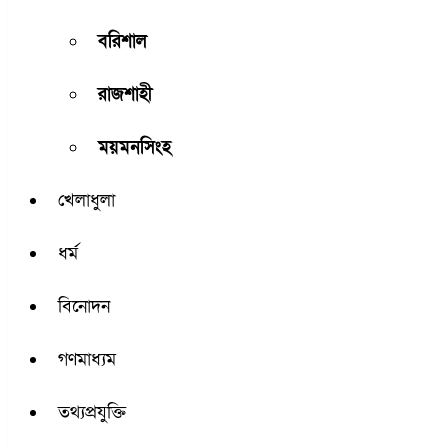
বরিশাল
রাজশাহী
ময়মনসিংহ
খেলাধুলা
ধর্ম
বিনোদন
গণমাধ্যম
তথ্যপ্রযুক্তি