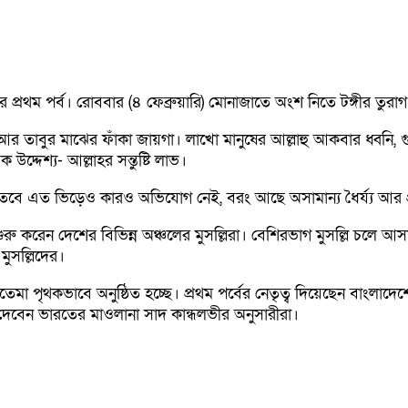
ম পর্ব। রোববার (৪ ফেব্রুয়ারি) মোনাজাতে অংশ নিতে টঙ্গীর তুরাগ নদ
ি আর তাবুর মাঝের ফাঁকা জায়গা। লাখো মানুষের আল্লাহু আকবার ধ্বনি
দ্দেশ্য- আল্লাহর সন্তুষ্টি লাভ।
বে এত ভিড়েও কারও অভিযোগ নেই, বরং আছে অসামান্য ধৈর্য্য আর প্র
 করেন দেশের বিভিন্ন অঞ্চলের মুসল্লিরা। বেশিরভাগ মুসল্লি চলে আসা
মুসল্লিদের।
া পৃথকভাবে অনুষ্ঠিত হচ্ছে। প্রথম পর্বের নেতৃত্ব দিয়েছেন বাংলাদেশে
ত্ব দেবেন ভারতের মাওলানা সাদ কান্ধলভীর অনুসারীরা।