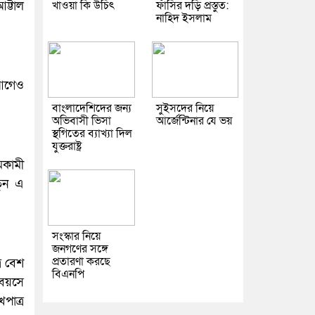
আট্টাল
খাওয়া কি উচিৎ
ফাঁসির দড়ি প্রস্তুত:
নাহিদ ইসলাম
 আগেও
বাংলাদেশিদের জন্য
সুইসদের নিয়ে
অভিবাসী ভিসা
আর্জেন্টিনার যে ভয়
স্থগিতের ব্যাখ্যা দিল
যুক্তরাষ্ট্র
মকামী
নতুন এ
সংস্কার নিয়ে
জনগণের সঙ্গে
প্রতারণা করছে
রে বেশ
বিএনপি
 বয়সে
পাত্র