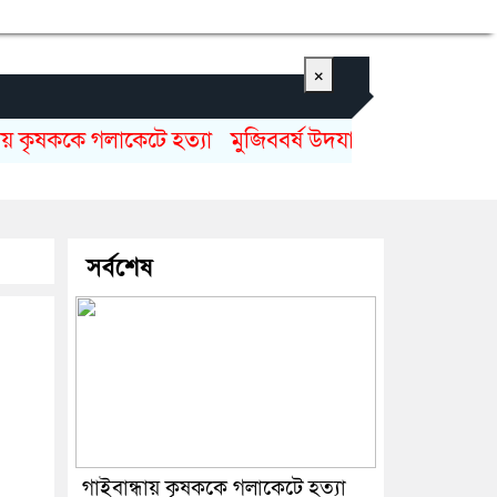
×
ষককে গলাকেটে হত্যা
মুজিববর্ষ উদযাপনে ৯৮২ কোটি ৯১ লাখ
সর্বশেষ
গাইবান্ধায় কৃষককে গলাকেটে হত্যা