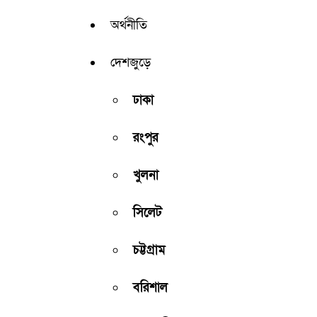
অর্থনীতি
দেশজুড়ে
ঢাকা
রংপুর
খুলনা
সিলেট
চট্টগ্রাম
বরিশাল