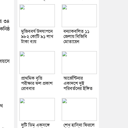
ত্র ৩৪
কনিষ্ঠ
মুজিববর্ষ উদযাপনে
বন্যাকবলিত ১১
৯৮২ কোটি ৯১ লাখ
জেলায় বিজিবি
টাকা ব্যয়
মোতায়েন
 বয়সে
প্রাথমিক বৃত্তি
আর্জেন্টিনার
পরীক্ষার ফল প্রকাশ
একাদশে দুই
রোববার
পরিবর্তনের ইঙ্গিত
েথ
দুটি ডিম একসঙ্গে
শেখ হাসিনা ফিরলে