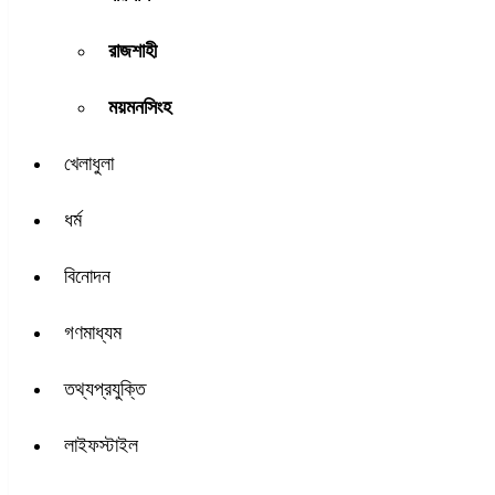
রাজশাহী
ময়মনসিংহ
খেলাধুলা
ধর্ম
বিনোদন
গণমাধ্যম
তথ্যপ্রযুক্তি
লাইফস্টাইল