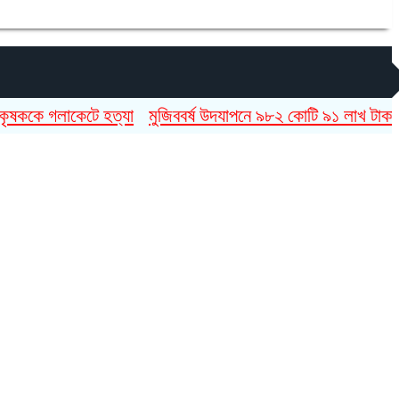
 গলাকেটে হত্যা
মুজিববর্ষ উদযাপনে ৯৮২ কোটি ৯১ লাখ টাকা ব্যয়
ব