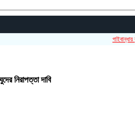
গাইবান্ধায় কৃষককে
লঘুদের নিরাপত্তা দাবি