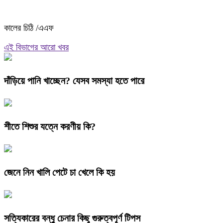
কালের চিঠি /এএফ
এই বিভাগের আরো খবর
দাঁড়িয়ে পানি খাচ্ছেন? যেসব সমস্যা হতে পারে
শীতে শিশুর যত্নে করণীয় কি?
জেনে নিন খালি পেটে চা খেলে কি হয়
সত্যিকারের বন্ধু চেনার কিছু গুরুত্বপূর্ণ টিপস