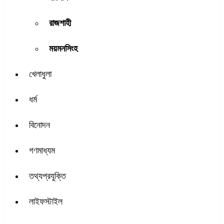
রাজশাহী
ময়মনসিংহ
খেলাধুলা
ধর্ম
বিনোদন
গণমাধ্যম
তথ্যপ্রযুক্তি
লাইফস্টাইল