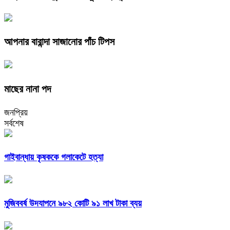
আপনার বারান্দা সাজানোর পাঁচ টিপস
মাছের নানা পদ
জনপ্রিয়
সর্বশেষ
গাইবান্ধায় কৃষককে গলাকেটে হত্যা
মুজিববর্ষ উদযাপনে ৯৮২ কোটি ৯১ লাখ টাকা ব্যয়