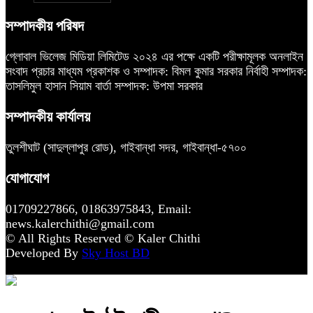
সম্পাদকীয় পরিষদ
গ্লোবাল ভিলেজ মিডিয়া লিমিটেড ২০২৪ এর পক্ষে একটি পরীক্ষামূলক অনলাইন
সংবাদ প্রচার মাধ্যম প্রকাশক ও সম্পাদক: বিমল কুমার সরকার নির্বাহী সম্পাদক:
তাসলিমুল হাসান সিয়াম বার্তা সম্পাদক: উপমা সরকার
সম্পাদকীয় কার্যালয়
তুলশীঘাট (সাদুল্লাপুর রোড), গাইবান্ধা সদর, গাইবান্ধা-৫৭০০
যোগাযোগ
01709227866, 01863975843, Email:
news.kalerchithi@gmail.com
© All Rights Reserved © Kaler Chithi
Developed By
Sky Host BD