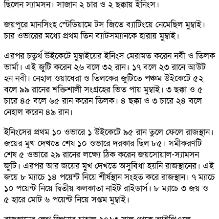
ছিলেন স্যামসন। সাজান ২ চার ও ২ ছক্কায় ইনিংস।
জয়পুরে মানসিংহ স্টেডিয়ামে টস জিতে ব্যাটিংয়ে নেমেছিল মুম্বাই।
চার ওভারের মধ্যে প্রথম তিন ব্যাটসম্যানকে হারায় মুম্বাই।
এরপর চতুর্থ উইকেটে মুম্বাইয়ের ইনিংস মেরামত করেন নবী ও তিলক
ভার্মা। এই জুটি করেন ২৬ বলে ৩২ রান। ১৭ বলে ২৩ রানে আউট
হন নবী। নেহাল ওয়াধেরা ও তিলকের জুটিতে পঞ্চম উইকেটে ৫২
বলে ৯৯ রানের শক্তিশালী সংগ্রহের ভিত পায় মুম্বাই। ৩ ছক্কা ও ৫
চারে ৪৫ বলে ৬৫ রান করেন তিলক। ৪ ছক্কা ও ৩ চারে ২৪ বলে
নেহাল করেন ৪৯ রান।
ইনিংসের প্রথম ১০ ওভারে ১ উইকেটে ৯৫ রান তুলে ফেলে রাজস্থান।
জয়ের মুখ দেখতে শেষ ১০ ওভারে দরকার ছিল ৮৫। সমীকরণটি
শেষ ৫ ওভারে ২৯ রানের লক্ষ্যে ঠিক করেন জয়সোয়াল-স্যামসন
জুটি। এরপর আর জয়ের মুখ দেখতে অসুবিধা হয়নি রাজস্থানের। এই
জয়ে ৮ ম্যাচে ১৪ পয়েন্ট নিয়ে শীর্ষস্থান সংহত করে রাজস্থান। ৭ ম্যাচে
১০ পয়েন্ট নিয়ে দ্বিতীয় কলকাতা নাইট রাইডার্স। ৮ ম্যাচে ৩ জয় ও
৫ হারে মোট ৬ পয়েন্ট নিয়ে সপ্তম মুম্বাই।