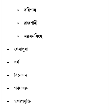
বরিশাল
রাজশাহী
ময়মনসিংহ
খেলাধুলা
ধর্ম
বিনোদন
গণমাধ্যম
তথ্যপ্রযুক্তি