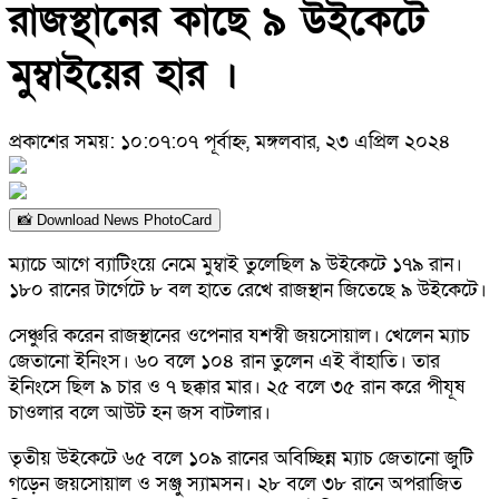
রাজস্থানের কাছে ৯ উইকেটে
মুম্বাইয়ের হার ।
প্রকাশের সময়: ১০:০৭:০৭ পূর্বাহ্ন, মঙ্গলবার, ২৩ এপ্রিল ২০২৪
📸 Download News PhotoCard
ম্যাচে আগে ব্যাটিংয়ে নেমে মুম্বাই তুলেছিল ৯ উইকেটে ১৭৯ রান।
১৮০ রানের টার্গেটে ৮ বল হাতে রেখে রাজস্থান জিতেছে ৯ উইকেটে।
সেঞ্চুরি করেন রাজস্থানের ওপেনার যশস্বী জয়সোয়াল। খেলেন ম্যাচ
জেতানো ইনিংস। ৬০ বলে ১০৪ রান তুলেন এই বাঁহাতি। তার
ইনিংসে ছিল ৯ চার ও ৭ ছক্কার মার। ২৫ বলে ৩৫ রান করে পীযূষ
চাওলার বলে আউট হন জস বাটলার।
তৃতীয় উইকেটে ৬৫ বলে ১০৯ রানের অবিচ্ছিন্ন ম্যাচ জেতানো জুটি
গড়েন জয়সোয়াল ও সঞ্জু স্যামসন। ২৮ বলে ৩৮ রানে অপরাজিত