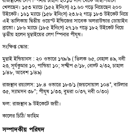
রাজস্থানের লেগ স্পিনার চাহাল ২০১৩ সাল থেকে আইপিএলে
খেলছেন। ১৫৩ ম্যাচে (১৫২ ইনিংস) ২১.৬০ গড়ে নিয়েছেন ২০০
উইকেট। ১৬১ ম্যাচে (১৫৮ ইনিংস) ২৩.৮২ গড়ে ১৮৩ উইকেট নিয়ে
এই তালিকায় দ্বিতীয় ওয়েস্ট ইন্ডিজের সাবেক অলরাউন্ডার ডোয়াইন
ব্রাভো। ১৮৬ ম্যাচে (১৮৫ ইনিংস) ২৭.১৬ গড়ে ১৮২ উইকেট নিয়ে
তৃতীয় হলেন মুম্বাইয়ের লেগ স্পিনার পীযূষ।
সংক্ষিপ্ত স্কোর:
মুম্বাই ইন্ডিয়ানস : ২০ ওভারে ১৭৯/৯ ( তিলক ৬৫, নেহাল ৪৯, নবী
২৩, সূর্যকুমার ১০, পান্ডিয়া ১০; সন্দ্বীপ ৫/১৮, বোল্ট ২/৩২, চাহাল
১/৪৮, আবেশ ১/৪৯)
রাজস্থান রয়্যালস: ১৮.৪ ওভারে ১৮৩/১ (জয়সোয়াল ১০৪*, বাটলার
৩৫, স্যামসন ৩৮*; পীযূষ ১/৩৩, বুমরা ০/৩৭, নবী ০/৩০)
ফল: রাজস্থান ৯ উইকেটে জয়ী।
কালের চিঠি/ ফাহিম
সম্পাদকীয় পরিষদ