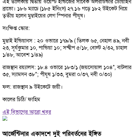
এই তালিকায় দ্বিতীয় ওয়েস্ট ইন্ডিজের সাবেক অলরাউন্ডার ডোয়াইন
ব্রাভো। ১৮৬ ম্যাচে (১৮৫ ইনিংস) ২৭.১৬ গড়ে ১৮২ উইকেট নিয়ে
তৃতীয় হলেন মুম্বাইয়ের লেগ স্পিনার পীযূষ।
সংক্ষিপ্ত স্কোর:
মুম্বাই ইন্ডিয়ানস : ২০ ওভারে ১৭৯/৯ ( তিলক ৬৫, নেহাল ৪৯, নবী
২৩, সূর্যকুমার ১০, পান্ডিয়া ১০; সন্দ্বীপ ৫/১৮, বোল্ট ২/৩২, চাহাল
১/৪৮, আবেশ ১/৪৯)
রাজস্থান রয়্যালস: ১৮.৪ ওভারে ১৮৩/১ (জয়সোয়াল ১০৪*, বাটলার
৩৫, স্যামসন ৩৮*; পীযূষ ১/৩৩, বুমরা ০/৩৭, নবী ০/৩০)
ফল: রাজস্থান ৯ উইকেটে জয়ী।
কালের চিঠি/ ফাহিম
এই বিভাগের আরো খবর
আর্জেন্টিনার একাদশে দুই পরিবর্তনের ইঙ্গিত