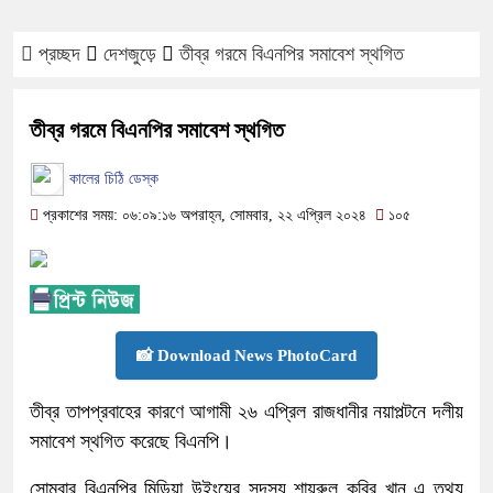
প্রচ্ছদ
দেশজুড়ে
তীব্র গরমে বিএনপির সমাবেশ স্থগিত
তীব্র গরমে বিএনপির সমাবেশ স্থগিত
কালের চিঠি ডেস্ক
প্রকাশের সময়: ০৬:০৯:১৬ অপরাহ্ন, সোমবার, ২২ এপ্রিল ২০২৪
১০৫
📸 Download News PhotoCard
তীব্র তাপপ্রবাহের কারণে আগামী ২৬ এপ্রিল রাজধানীর নয়াপল্টনে দলীয়
সমাবেশ স্থগিত করেছে বিএনপি।
সোমবার বিএনপির মিডিয়া উইংয়ের সদস্য শায়রুল কবির খান এ তথ্য