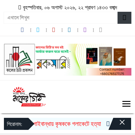
বৃহস্পতিবার, ০৬ অগাস্ট ২০২৬, ২২ শ্রাবণ ১৪৩৩ বঙ্গাব্দ
×
গাইবান্ধায় কৃষককে গলাকেটে হত্যা
মুজিববর্ষ উদয
শিরোনাম: