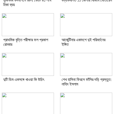
মুজিববর্ষ উদযাপনে ৯৮২ কোটি ৯১ লাখ
বন্যাকবলিত ১১ জেলায় বিজিবি মোতায়েন
টাকা ব্যয়
প্রাথমিক বৃত্তি পরীক্ষার ফল প্রকাশ
আর্জেন্টিনার একাদশে দুই পরিবর্তনের
রোববার
ইঙ্গিত
দুটি ডিম একসঙ্গে খাওয়া কি উচিৎ
শেখ হাসিনা ফিরলে ফাঁসির দড়ি প্রস্তুত:
নাহিদ ইসলাম