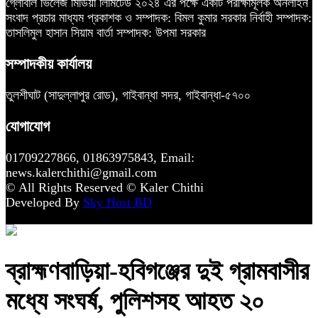
গ্লোবাল ভিলেজ মিডিয়া লিমিটেড ২০২৪ এর পক্ষে একটি পরীক্ষামূলক অনলাইন
সংবাদ প্রচার মাধ্যম প্রকাশক ও সম্পাদক: বিমল কুমার সরকার নির্বাহী সম্পাদক:
তাসলিমুল হাসান সিয়াম বার্তা সম্পাদক: উপমা সরকার
সম্পাদকীয় কার্যালয়
তুলশীঘাট (সাদুল্লাপুর রোড), গাইবান্ধা সদর, গাইবান্ধা-৫৭০০
যোগাযোগ
01709227866, 01863975843, Email:
news.kalerchithi@gmail.com
© All Rights Reserved © Kaler Chithi
Developed By
Sky Host BD
ব্রাহ্মণবাড়িয়া-হবিগঞ্জের দুই গ্রামবাসীর
মধ্যে সংঘর্ষ, পুলিশসহ আহত ২০