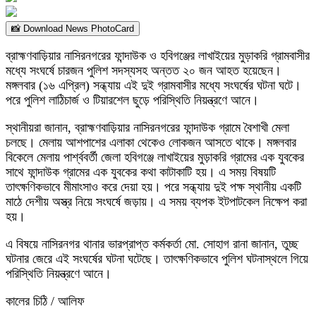
📸 Download News PhotoCard
ব্রাহ্মণবাড়িয়ার নাসিরনগরের ফান্দাউক ও হবিগঞ্জের লাখাইয়ের মুড়াকরি গ্রামবাসীর
মধ্যে সংঘর্ষে চারজন পুলিশ সদস্যসহ অন্তত ২০ জন আহত হয়েছেন।
মঙ্গলবার (১৬ এপ্রিল) সন্ধ্যায় এই দুই গ্রামবাসীর মধ্যে সংঘর্ষের ঘটনা ঘটে।
পরে পুলিশ লাঠিচার্জ ও টিয়ারশেল ছুড়ে পরিস্থিতি নিয়ন্ত্রণে আনে।
স্থানীয়রা জানান, ব্রাহ্মণবাড়িয়ার নাসিরনগরের ফান্দাউক গ্রামে বৈশাখী মেলা
চলছে। মেলায় আশপাশের এলাকা থেকেও লোকজন আসতে থাকে। মঙ্গলবার
বিকেলে মেলায় পার্শ্ববর্তী জেলা হবিগঞ্জে লাখাইয়ের মুড়াকরি গ্রামের এক যুবকের
সাথে ফান্দাউক গ্রামের এক যুবকের কথা কাটাকাটি হয়। এ সময় বিষয়টি
তাৎক্ষণিকভাবে মীমাংসাও করে দেয়া হয়। পরে সন্ধ্যায় দুই পক্ষ স্থানীয় একটি
মাঠে দেশীয় অস্ত্র নিয়ে সংঘর্ষে জড়ায়। এ সময় ব্যপক ইটপাটকেল নিক্ষেপ করা
হয়।
এ বিষয়ে নাসিরনগর থানার ভারপ্রাপ্ত কর্মকর্তা মো. সোহাগ রানা জানান, তুচ্ছ
ঘটনার জেরে এই সংঘর্ষের ঘটনা ঘটেছে। তাৎক্ষণিকভাবে পুলিশ ঘটনাস্থলে গিয়ে
পরিস্থিতি নিয়ন্ত্রণে আনে।
কালের চিঠি / আলিফ