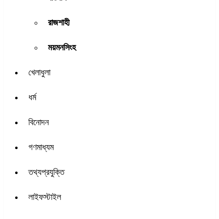
রাজশাহী
ময়মনসিংহ
খেলাধুলা
ধর্ম
বিনোদন
গণমাধ্যম
তথ্যপ্রযুক্তি
লাইফস্টাইল