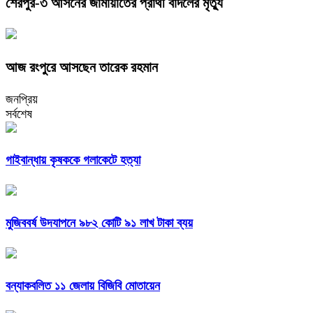
শেরপুর-৩ আসনের জামায়াতের প্রার্থী বাদলের মৃত্যু
আজ রংপুরে আসছেন তারেক রহমান
জনপ্রিয়
সর্বশেষ
গাইবান্ধায় কৃষককে গলাকেটে হত্যা
মুজিববর্ষ উদযাপনে ৯৮২ কোটি ৯১ লাখ টাকা ব্যয়
বন্যাকবলিত ১১ জেলায় বিজিবি মোতায়েন