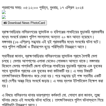
প্রকাশের সময়: ০৫:১২:০০ পূর্বাহ্ন, বুধবার, ১৭ এপ্রিল ২০২৪
📸 Download News PhotoCard
ব্রাহ্মণবাড়িয়ার নাসিরনগরের ফান্দাউক ও হবিগঞ্জের লাখাইয়ের মুড়াকরি গ্রামবাসীর
মধ্যে সংঘর্ষে চারজন পুলিশ সদস্যসহ অন্তত ২০ জন আহত হয়েছেন।
মঙ্গলবার (১৬ এপ্রিল) সন্ধ্যায় এই দুই গ্রামবাসীর মধ্যে সংঘর্ষের ঘটনা ঘটে।
পরে পুলিশ লাঠিচার্জ ও টিয়ারশেল ছুড়ে পরিস্থিতি নিয়ন্ত্রণে আনে।
স্থানীয়রা জানান, ব্রাহ্মণবাড়িয়ার নাসিরনগরের ফান্দাউক গ্রামে বৈশাখী মেলা
চলছে। মেলায় আশপাশের এলাকা থেকেও লোকজন আসতে থাকে। মঙ্গলবার
বিকেলে মেলায় পার্শ্ববর্তী জেলা হবিগঞ্জে লাখাইয়ের মুড়াকরি গ্রামের এক যুবকের
সাথে ফান্দাউক গ্রামের এক যুবকের কথা কাটাকাটি হয়। এ সময় বিষয়টি
তাৎক্ষণিকভাবে মীমাংসাও করে দেয়া হয়। পরে সন্ধ্যায় দুই পক্ষ স্থানীয় একটি
মাঠে দেশীয় অস্ত্র নিয়ে সংঘর্ষে জড়ায়। এ সময় ব্যপক ইটপাটকেল নিক্ষেপ করা
হয়।
এ বিষয়ে নাসিরনগর থানার ভারপ্রাপ্ত কর্মকর্তা মো. সোহাগ রানা জানান, তুচ্ছ
ঘটনার জেরে এই সংঘর্ষের ঘটনা ঘটেছে। তাৎক্ষণিকভাবে পুলিশ ঘটনাস্থলে গিয়ে
পরিস্থিতি নিয়ন্ত্রণে আনে।