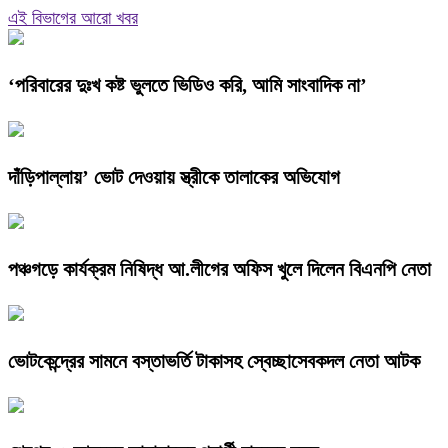
এই বিভাগের আরো খবর
‘পরিবারের দুঃখ কষ্ট ভুলতে ভিডিও করি, আমি সাংবাদিক না’
দাঁড়িপাল্লায়’ ভোট দেওয়ায় স্ত্রীকে তালাকের অভিযোগ
পঞ্চগড়ে কার্যক্রম নিষিদ্ধ আ.লীগের অফিস খুলে দিলেন বিএনপি নেতা
ভোটকেন্দ্রের সামনে বস্তাভর্তি টাকাসহ স্বেচ্ছাসেবকদল নেতা আটক