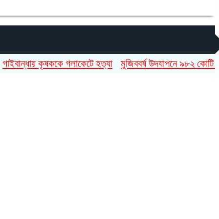
্ধায় কৃষককে গলাকেটে হত্যা
মুজিববর্ষ উদযাপনে ৯৮২ কোটি ৯১ লাখ ট