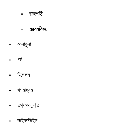
রাজশাহী
ময়মনসিংহ
খেলাধুলা
ধর্ম
বিনোদন
গণমাধ্যম
তথ্যপ্রযুক্তি
লাইফস্টাইল