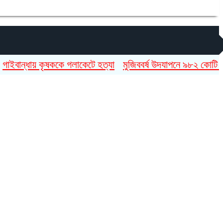
্ধায় কৃষককে গলাকেটে হত্যা
মুজিববর্ষ উদযাপনে ৯৮২ কোটি ৯১ লাখ ট