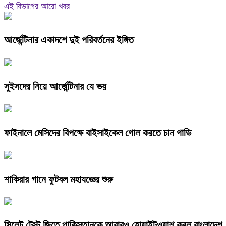
এই বিভাগের আরো খবর
আর্জেন্টিনার একাদশে দুই পরিবর্তনের ইঙ্গিত
সুইসদের নিয়ে আর্জেন্টিনার যে ভয়
ফাইনালে মেসিদের বিপক্ষে বাইসাইকেল গোল করতে চান গাভি
শাকিরার গানে ফুটবল মহাযজ্ঞের শুরু
সিলেট টেস্ট জিতে পাকিস্তানকে আবারও হোয়াইটওয়াশ করল বাংলাদেশ