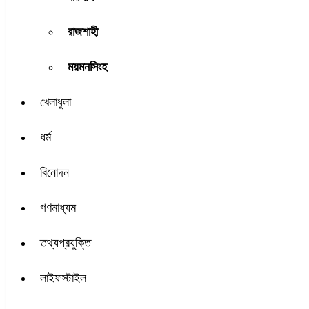
রাজশাহী
ময়মনসিংহ
খেলাধুলা
ধর্ম
বিনোদন
গণমাধ্যম
তথ্যপ্রযুক্তি
লাইফস্টাইল