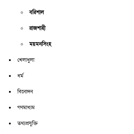
বরিশাল
রাজশাহী
ময়মনসিংহ
খেলাধুলা
ধর্ম
বিনোদন
গণমাধ্যম
তথ্যপ্রযুক্তি