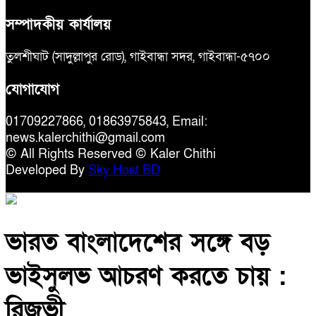
সম্পাদকীয় কার্যালয়
তুলশীঘাট (সাদুল্লাপুর রোড), গাইবান্ধা সদর, গাইবান্ধা-৫৭০০
যোগাযোগ
01709227866, 01863975843, Email:
news.kalerchithi@gmail.com
© All Rights Reserved © Kaler Chithi
Developed By
Sky Host BD
ভারত বাংলাদেশের সঙ্গে বড়
ভাইসুলভ আচরণ করতে চায় :
রিজভী