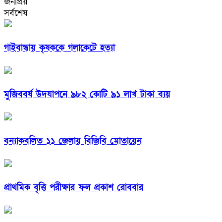
জনপ্রিয়
সর্বশেষ
গাইবান্ধায় কৃষককে গলাকেটে হত্যা
মুজিববর্ষ উদযাপনে ৯৮২ কোটি ৯১ লাখ টাকা ব্যয়
বন্যাকবলিত ১১ জেলায় বিজিবি মোতায়েন
প্রাথমিক বৃত্তি পরীক্ষার ফল প্রকাশ রোববার