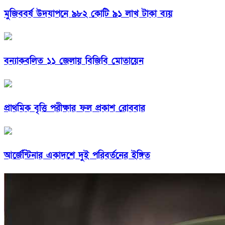
মুজিববর্ষ উদযাপনে ৯৮২ কোটি ৯১ লাখ টাকা ব্যয়
বন্যাকবলিত ১১ জেলায় বিজিবি মোতায়েন
প্রাথমিক বৃত্তি পরীক্ষার ফল প্রকাশ রোববার
আর্জেন্টিনার একাদশে দুই পরিবর্তনের ইঙ্গিত