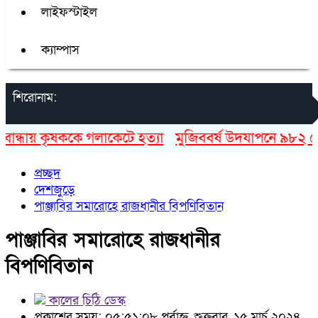
লাইফস্টাইল
ক্যাম্পাস
শিরোনাম:
্ধায় কৃষককে গলাকেটে হত্যা
মুজিববর্ষ উদযাপনে ৯৮২ কোটি
প্রচ্ছদ
দেশজুড়ে
পাঞ্জাবির সমারোহে রাজধানীর বিপণিবিতান
পাঞ্জাবির সমারোহে রাজধানীর
বিপণিবিতান
কালের চিঠি ডেস্ক
প্রকাশের সময়: ০৫:৫১:০৮ পূর্বাহ্ন, শুক্রবার, ১৫ মার্চ ২০২৪