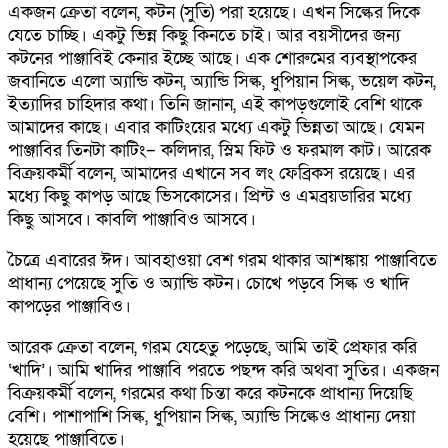
একজন ক্রেতা বলেন, কটন (সুতি) পরা হয়েছে। এখন সিল্কের দিকে
যেতে চাচ্ছি। একটু ভিন্ন কিছু কিনতে চাই। আর বয়সীদের জন্য
কটনের পাঞ্জাবিই কেনার ইচ্ছে আছে। এক শোরুমের ব্যবস্থাপকের
জবানিতে এলো অ্যান্ডি কটন, অ্যান্ডি সিল্ক, ধুপিয়ান সিল্ক, ভয়েল কটন,
ইত্যাদির চাহিদার কথা। তিনি জানান, এই কাপড়গুলোই বেশি থাকে
আমাদের কাছে। এবার কাটিংয়ের মধ্যে একটু ভিন্নতা আছে। যেমন
পাঞ্জাবির তিনটা কাটিং– কলিদার, স্লিম ফিট ও ফরমাল কাট। আরেক
বিক্রয়কর্মী বলেন, আমাদের এখানে সব লং ফেব্রিকস রয়েছে। এর
মধ্যে কিছু কাপড় আছে ভিসকোসের। প্রিন্ট ও এমব্রয়ডারির মধ্যে
কিছু আসবে। কাবলি পাঞ্জাবিও আসবে।
চৈত্রে এবারের ঈদ। আবহাওয়া বেশ গরম থাকার আশঙ্কায় পাঞ্জাবিতে
প্রাধান্য পেয়েছে সুতি ও অ্যান্ডি কটন। চোখে পড়বে সিল্ক ও খাদি
কাপড়ের পাঞ্জাবিও।
আরেক ক্রেতা বলেন, গরম যেহেতু পড়েছে, আমি তাই প্রেফার করি
‘খাদি’। আমি খাদির পাঞ্জাবি পরতে পছন্দ করি অথবা সুতির। একজন
বিক্রয়কর্মী বলেন, গরমের কথা চিন্তা করে কটনকে প্রাধান্য দিয়েছি
বেশি। পাশাপাশি সিল্ক, ধুপিয়ান সিল্ক, অ্যান্ডি সিল্কেও প্রাধান্য দেয়া
হয়েছে পাঞ্জাবিতে।