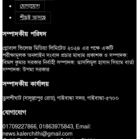
যোগাযোগ
শীঘ্রই আসছে
সম্পাদকীয় পরিষদ
গ্লোবাল ভিলেজ মিডিয়া লিমিটেড ২০২৪ এর পক্ষে একটি
পরীক্ষামূলক অনলাইন সংবাদ প্রচার মাধ্যম প্রকাশক ও সম্পাদক:
বিমল কুমার সরকার নির্বাহী সম্পাদক: তাসলিমুল হাসান সিয়াম বার্তা
সম্পাদক: উপমা সরকার
সম্পাদকীয় কার্যালয়
তুলশীঘাট (সাদুল্লাপুর রোড), গাইবান্ধা সদর, গাইবান্ধা-৫৭০০
যোগাযোগ
01709227866, 01863975843, Email:
news.kalerchithi@gmail.com