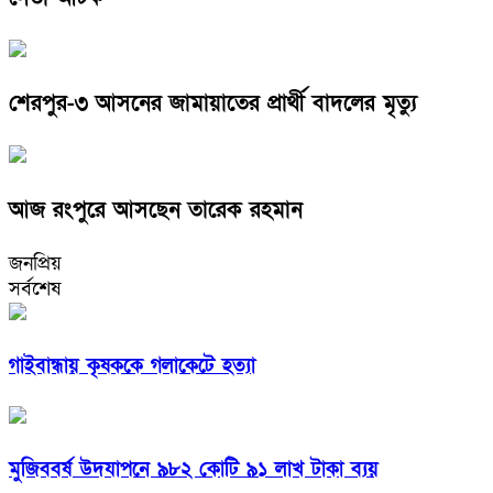
শেরপুর-৩ আসনের জামায়াতের প্রার্থী বাদলের মৃত্যু
আজ রংপুরে আসছেন তারেক রহমান
জনপ্রিয়
সর্বশেষ
গাইবান্ধায় কৃষককে গলাকেটে হত্যা
মুজিববর্ষ উদযাপনে ৯৮২ কোটি ৯১ লাখ টাকা ব্যয়