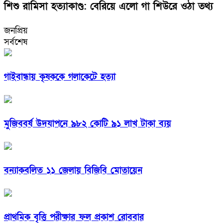
শিশু রামিসা হত্যাকাণ্ড: বেরিয়ে এলো গা শিউরে ওঠা তথ্য
জনপ্রিয়
সর্বশেষ
গাইবান্ধায় কৃষককে গলাকেটে হত্যা
মুজিববর্ষ উদযাপনে ৯৮২ কোটি ৯১ লাখ টাকা ব্যয়
বন্যাকবলিত ১১ জেলায় বিজিবি মোতায়েন
প্রাথমিক বৃত্তি পরীক্ষার ফল প্রকাশ রোববার