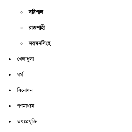
বরিশাল
রাজশাহী
ময়মনসিংহ
খেলাধুলা
ধর্ম
বিনোদন
গণমাধ্যম
তথ্যপ্রযুক্তি