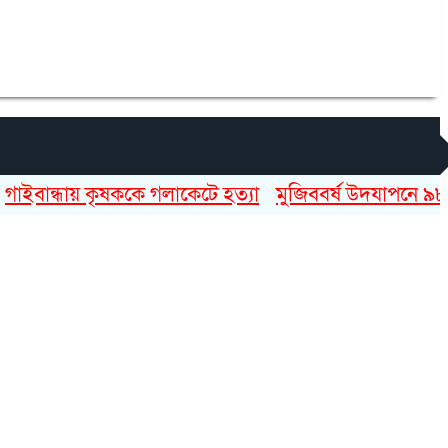
ন্ধায় কৃষককে গলাকেটে হত্যা
মুজিববর্ষ উদযাপনে ৯৮২ কোটি