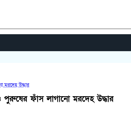
গাইবা
ো মরদেহ উদ্ধার
 পুরুষের ফাঁস লাগানো মরদেহ উদ্ধার