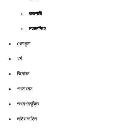
রাজশাহী
ময়মনসিংহ
খেলাধুলা
ধর্ম
বিনোদন
গণমাধ্যম
তথ্যপ্রযুক্তি
লাইফস্টাইল