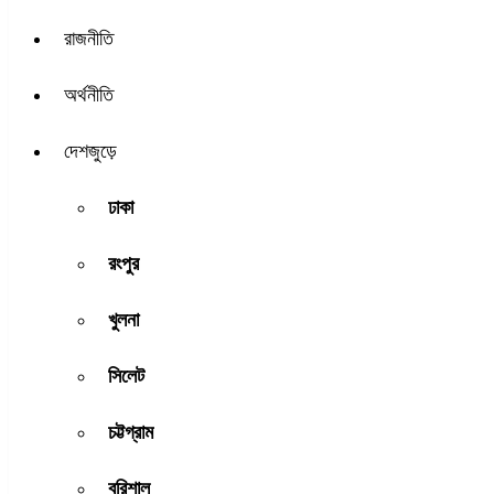
রাজনীতি
অর্থনীতি
দেশজুড়ে
ঢাকা
রংপুর
খুলনা
সিলেট
চট্টগ্রাম
বরিশাল