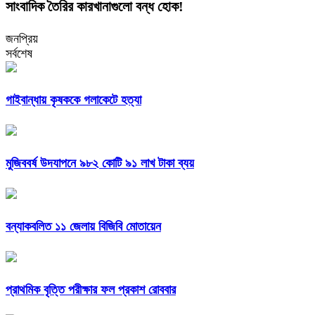
সাংবাদিক তৈরির কারখানাগুলো বন্ধ হোক!
জনপ্রিয়
সর্বশেষ
গাইবান্ধায় কৃষককে গলাকেটে হত্যা
মুজিববর্ষ উদযাপনে ৯৮২ কোটি ৯১ লাখ টাকা ব্যয়
বন্যাকবলিত ১১ জেলায় বিজিবি মোতায়েন
প্রাথমিক বৃত্তি পরীক্ষার ফল প্রকাশ রোববার