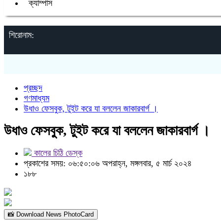
ক্যাম্পাস
শিরোনাম:
প্রচ্ছদ
গণমাধ্যম
উধাও ফেসবুক, টুইট করে যা বললেন জাকারবার্গ ।
উধাও ফেসবুক, টুইট করে যা বললেন জাকারবার্গ ।
কালের চিঠি ডেস্ক
প্রকাশের সময়: ০৬:৫০:০৬ অপরাহ্ন, মঙ্গলবার, ৫ মার্চ ২০২৪
১৮৮
📸 Download News PhotoCard