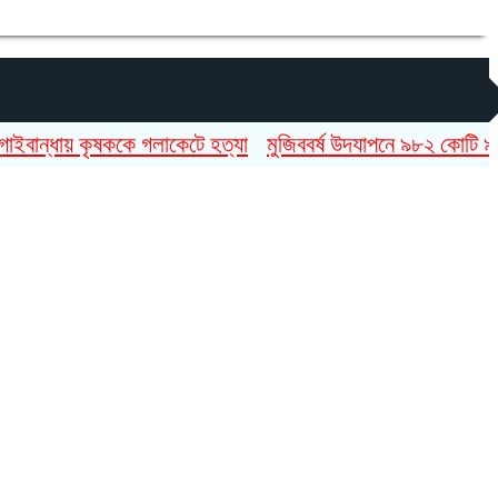
্ধায় কৃষককে গলাকেটে হত্যা
মুজিববর্ষ উদযাপনে ৯৮২ কোটি ৯১ লাখ ট