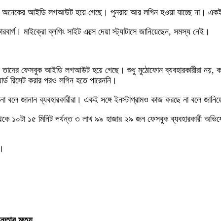
েই অনেকের আইডি লগআউট হয়ে গেছে। পুনরায় আর লগিন হওয়া যাচ্ছে না। একই স
রবার্গ। মাইক্রো ব্লগিং সাইট এক্সে দেয়া স্ট্যাটাসে জানিয়েছেন, সমস্য নেই।
 তাদের ফেসবুক আইডি লগআউট হয়ে গেছে। শুধু মুঠোফোন ব্যবহারকারীরা নয়, ক
য়ার্ড রিসেট করার পরও লগিন হতে পারেননি।
না বলে জানান ব্যবহারকারীরা। একই সঙ্গে ইনস্টাগ্রামও কাজ করছে না বলে জানি
 থেকে ১০টা ১৫ মিনিট পর্যন্ত ৩ লাখ ৯৯ হাজার ২৯ জন ফেসবুক ব্যবহারকারী অভিয
ি।
তার মৃত্যু