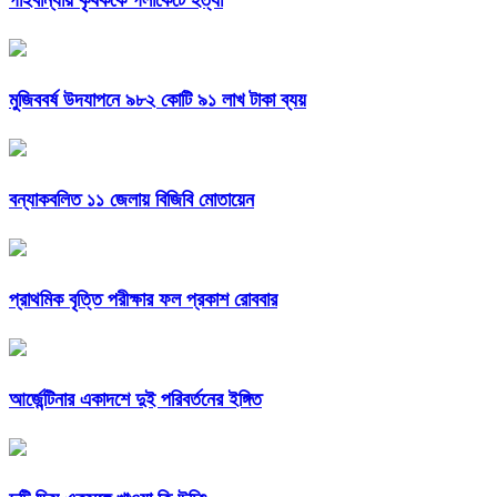
গাইবান্ধায় কৃষককে গলাকেটে হত্যা
মুজিববর্ষ উদযাপনে ৯৮২ কোটি ৯১ লাখ টাকা ব্যয়
বন্যাকবলিত ১১ জেলায় বিজিবি মোতায়েন
প্রাথমিক বৃত্তি পরীক্ষার ফল প্রকাশ রোববার
আর্জেন্টিনার একাদশে দুই পরিবর্তনের ইঙ্গিত