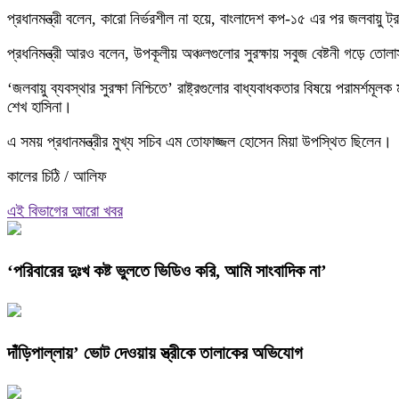
প্রধানমন্ত্রী বলেন, কারো নির্ভরশীল না হয়ে, বাংলাদেশ কপ-১৫ এর পর জলবায়ু ট্
প্রধনিমন্ত্রী আরও বলেন, উপকূলীয় অঞ্চলগুলোর সুরক্ষায় সবুজ বেষ্টনী গড়ে 
‘জলবায়ু ব্যবস্থার সুরক্ষা নিশ্চিতে’ রাষ্ট্রগুলোর বাধ্যবাধকতার বিষয়ে পর
শেখ হাসিনা।
এ সময় প্রধানমন্ত্রীর মুখ্য সচিব এম তোফাজ্জল হোসেন মিয়া উপস্থিত ছিলেন।
কালের চিঠি / আলিফ
এই বিভাগের আরো খবর
‘পরিবারের দুঃখ কষ্ট ভুলতে ভিডিও করি, আমি সাংবাদিক না’
দাঁড়িপাল্লায়’ ভোট দেওয়ায় স্ত্রীকে তালাকের অভিযোগ