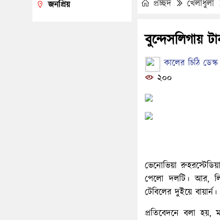
প্রচ্ছদ
খেলাধুলা
জনপ্রিয়
বুন্দেসলিগায় টান
কালের চিঠি ডেস্ক
২০০
ভেনোভিয়া রুহরস্টেডিয
পেলো দলটি। আর, লিগে
টেবিলের দুইয়ে বায়ার্
প্রতিবেদনে বলা হয়, ম