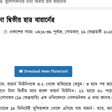
বুন্দেসলিগায় টানা দ্বিতীয় হার বায়ার্নের
া দ্বিতীয় হার বায়ার্নের
প্রকাশের সময়: ০৪:১৮:৩৯ পূর্বাহ্ন, সোমবার, ১৯ ফেব্রুয়ারী ২০২
📸 Download News PhotoCard
়ামে, বায়ার্ন মিউনিখকে ৩-২ গোলে হারিয়েছে বোচুম। ৩ ম্যাচ পর জ
 টানা দ্বিতীয় ম্যাচ হারল বায়ার্ন মিউনিখ। ২২ ম্যাচে ৫০ পয়েন
ন। সোমবার (১৯ ফেব্রুয়ারি) এক প্রতিবেদনে গোলডটকম এ তথ্য জানায়
্যাচের ১৪ মিনিটেই মুসিয়ালার গোলে এগিয়ে যায় বায়ার্ন। তবে, ম্য