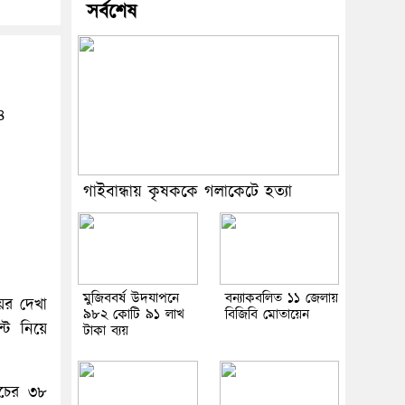
সর্বশেষ
৪
গাইবান্ধায় কৃষককে গলাকেটে হত্যা
মুজিববর্ষ উদযাপনে
বন্যাকবলিত ১১ জেলায়
য়ের দেখা
৯৮২ কোটি ৯১ লাখ
বিজিবি মোতায়েন
্ট নিয়ে
টাকা ব্যয়
।
াচের ৩৮