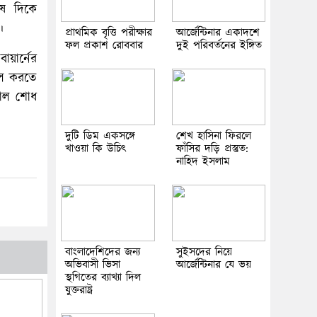
েষ দিকে
।
প্রাথমিক বৃত্তি পরীক্ষার
আর্জেন্টিনার একাদশে
ফল প্রকাশ রোববার
দুই পরিবর্তনের ইঙ্গিত
ায়ার্নের
োল করতে
গোল শোধ
দুটি ডিম একসঙ্গে
শেখ হাসিনা ফিরলে
খাওয়া কি উচিৎ
ফাঁসির দড়ি প্রস্তুত:
নাহিদ ইসলাম
বাংলাদেশিদের জন্য
সুইসদের নিয়ে
অভিবাসী ভিসা
আর্জেন্টিনার যে ভয়
স্থগিতের ব্যাখ্যা দিল
যুক্তরাষ্ট্র