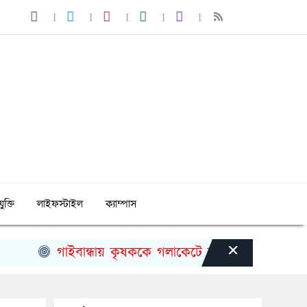
ুক্তি
লাইফস্টাইল
ক্যাম্পাস
×
গাইবান্ধায় কৃষককে গলাকেটে হত্যা
মুজিববর্ষ উ