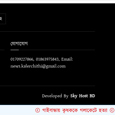
ে
যোগাযোগ
01709227866, 01863975843, Email:
news.kalerchithi@gmail.com
Developed By
Sky Host BD
গাইবান্ধায় কৃষককে গলাকেটে হত্যা
মুজ