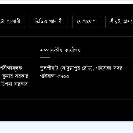
ো গ্যালারী
ভিডিও গ্যালারী
যোগাযোগ
শীঘ্রই আসছ
সম্পাদকীয় কার্যালয়
রীক্ষামূলক
তুলশীঘাট (সাদুল্লাপুর রোড), গাইবান্ধা সদর,
ল কুমার সরকার
গাইবান্ধা-৫৭০০
দক: উপমা সরকার