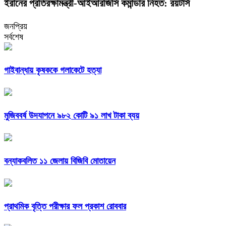
ইরানের প্রতিরক্ষামন্ত্রী-আইআরজিসি কমান্ডার নিহত: রয়টার্স
জনপ্রিয়
সর্বশেষ
গাইবান্ধায় কৃষককে গলাকেটে হত্যা
মুজিববর্ষ উদযাপনে ৯৮২ কোটি ৯১ লাখ টাকা ব্যয়
বন্যাকবলিত ১১ জেলায় বিজিবি মোতায়েন
প্রাথমিক বৃত্তি পরীক্ষার ফল প্রকাশ রোববার