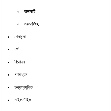
রাজশাহী
ময়মনসিংহ
খেলাধুলা
ধর্ম
বিনোদন
গণমাধ্যম
তথ্যপ্রযুক্তি
লাইফস্টাইল