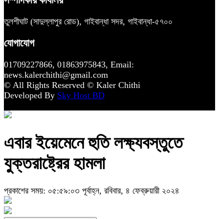
সম্পাদকীয় কার্যালয়
তুলশীঘাট (সাদুল্লাপুর রোড), গাইবান্ধা সদর, গাইবান্ধা-৫৭০০
যোগাযোগ
01709227866, 01863975843, Email:
news.kalerchithi@gmail.com
© All Rights Reserved © Kaler Chithi
Developed By
Sky Host BD
এবার ইয়েমেনে হুতি লক্ষ্যবস্তুতে
যুক্তরাষ্ট্রের হামলা
প্রকাশের সময়: ০৫:৫৯:০৩ পূর্বাহ্ন, রবিবার, ৪ ফেব্রুয়ারী ২০২৪