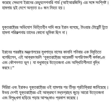
করেছে সেগুলো ইরানের রেভ্যুলেশনারি গার্ড (আইআরজিসি) এর সঙ্গে সংশ্লিষ্ট।
হামলায় দুই দেশে অন্তত ৪০ জন নিহত হয়।
যুক্তরাষ্ট্রের অভিযোগ ভিত্তিহীন দাবি করে ইরান বলেছে, টাওয়ার টোয়েন্টি টুতে
হামলা পরিকল্পনায় তাদের কোনো ভূমিকা ছিল না।
ইরানের পররাষ্ট্র মন্ত্রণালয়ের মুখপাত্র নাসের কানানি শনিবার এক বিবৃতিতে
বলেছিলেন, এই আক্রমণগুলি ‘যুক্তরাষ্ট্রের আরেকটি অপরিণমদর্শী কর্মকাণ্ড
এবং কৌশলগত ভুল। যা শুধুমাত্র উত্তেজনা এবং অস্থিতিশীলতা বৃদ্ধি
করবে।”
সিরিয়া এবং ইরাকও যুক্তরাষ্ট্রের ওই হামলার পর তীব্র প্রতিক্রিয়া জানিয়েছে।
উভয় দেশই যুক্তরাষ্ট্রের এই আক্রমণে মধ্যপ্রাচ্য জুড়ে আরো উত্তেজনা
এবং বিশৃঙ্খলা ছড়িয়ে পড়ার আশঙ্কাও প্রকাশ করেছে।