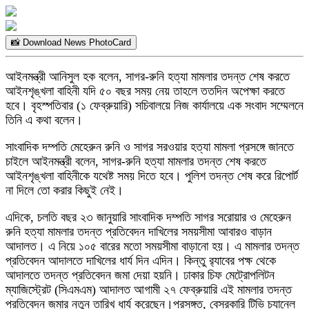
📸 Download News PhotoCard
আইনমন্ত্রী আনিসুল হক বলেন, সাগর-রুনি হত্যা মামলার তদন্ত শেষ করতে
আইনশৃঙ্খলা বাহিনী যদি ৫০ বছর সময় নেয় তাহলে ততদিন অপেক্ষা করতে
হবে। বৃহস্পতিবার (১ ফেব্রুয়ারি) সচিবালয়ে নিজ কার্যালয়ে এক সংবাদ সম্মেলনে
তিনি এ কথা বলেন।
সাংবাদিক দম্পতি মেহেরুন রুনি ও সাগর সরওয়ার হত্যা মামলা প্রসঙ্গে জানতে
চাইলে আইনমন্ত্রী বলেন, সাগর-রুনি হত্যা মামলার তদন্ত শেষ করতে
আইনশৃঙ্খলা বাহিনীকে যথেষ্ট সময় দিতে হবে। পুলিশ তদন্ত শেষ করে রিপোর্ট
না দিলে তো করার কিছুই নেই।
এদিকে, চলতি বছর ২৩ জানুয়ারি সাংবাদিক দম্পতি সাগর সরোয়ার ও মেহেরুন
রুনি হত্যা মামলার তদন্ত প্রতিবেদন দাখিলের সময়সীমা আবারও বাড়ান
আদালত। এ নিয়ে ১০৫ বারের মতো সময়সীমা বাড়ানো হয়। এ মামলার তদন্ত
প্রতিবেদন আদালতে দাখিলের ধার্য দিন এদিন। কিন্তু র‍্যাবের পক্ষ থেকে
আদালতে তদন্ত প্রতিবেদন জমা দেয়া হয়নি। ঢাকার চিফ মেট্রোপলিটন
ম্যাজিস্ট্রেট (সিএমএম) আদালত আগামী ২৭ ফেব্রুয়ারি এই মামলার তদন্ত
প্রতিবেদন জমার নতুন তারিখ ধার্য করেছেন।প্রসঙ্গত, বেসরকারি টিভি চ্যানেল