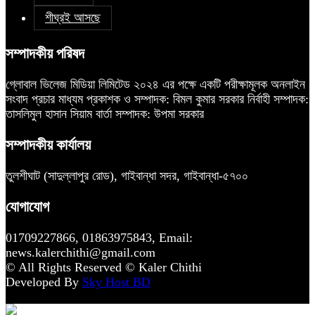
শীঘ্রই আসছে
সম্পাদকীয় পরিষদ
গ্লোবাল ভিলেজ মিডিয়া লিমিটেড ২০২৪ এর পক্ষে একটি পরীক্ষামূলক অনলাইন
সংবাদ প্রচার মাধ্যম প্রকাশক ও সম্পাদক: বিমল কুমার সরকার নির্বাহী সম্পাদক:
তাসলিমুল হাসান সিয়াম বার্তা সম্পাদক: উপমা সরকার
সম্পাদকীয় কার্যালয়
তুলশীঘাট (সাদুল্লাপুর রোড), গাইবান্ধা সদর, গাইবান্ধা-৫৭০০
যোগাযোগ
01709227866, 01863975843, Email:
news.kalerchithi@gmail.com
© All Rights Reserved © Kaler Chithi
Developed By
Sky Host BD