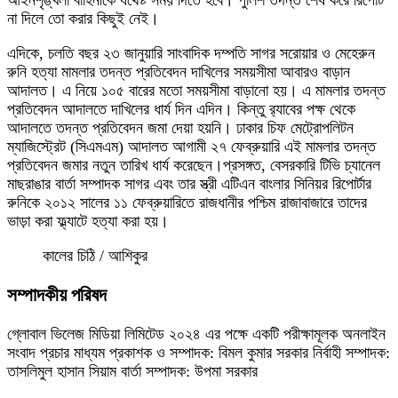
না দিলে তো করার কিছুই নেই।
এদিকে, চলতি বছর ২৩ জানুয়ারি সাংবাদিক দম্পতি সাগর সরোয়ার ও মেহেরুন
রুনি হত্যা মামলার তদন্ত প্রতিবেদন দাখিলের সময়সীমা আবারও বাড়ান
আদালত। এ নিয়ে ১০৫ বারের মতো সময়সীমা বাড়ানো হয়। এ মামলার তদন্ত
প্রতিবেদন আদালতে দাখিলের ধার্য দিন এদিন। কিন্তু র‍্যাবের পক্ষ থেকে
আদালতে তদন্ত প্রতিবেদন জমা দেয়া হয়নি। ঢাকার চিফ মেট্রোপলিটন
ম্যাজিস্ট্রেট (সিএমএম) আদালত আগামী ২৭ ফেব্রুয়ারি এই মামলার তদন্ত
প্রতিবেদন জমার নতুন তারিখ ধার্য করেছেন।প্রসঙ্গত, বেসরকারি টিভি চ্যানেল
মাছরাঙার বার্তা সম্পাদক সাগর এবং তার স্ত্রী এটিএন বাংলার সিনিয়র রিপোর্টার
রুনিকে ২০১২ সালের ১১ ফেব্রুয়ারিতে রাজধানীর পশ্চিম রাজাবাজারে তাদের
ভাড়া করা ফ্ল্যাটে হত্যা করা হয়।
কালের চিঠি / আশিকুর
সম্পাদকীয় পরিষদ
গ্লোবাল ভিলেজ মিডিয়া লিমিটেড ২০২৪ এর পক্ষে একটি পরীক্ষামূলক অনলাইন
সংবাদ প্রচার মাধ্যম প্রকাশক ও সম্পাদক: বিমল কুমার সরকার নির্বাহী সম্পাদক:
তাসলিমুল হাসান সিয়াম বার্তা সম্পাদক: উপমা সরকার