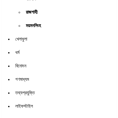
রাজশাহী
ময়মনসিংহ
খেলাধুলা
ধর্ম
বিনোদন
গণমাধ্যম
তথ্যপ্রযুক্তি
লাইফস্টাইল