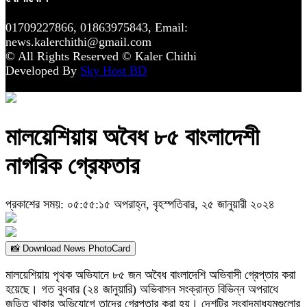
01709227866, 01863975843, Email:
news.kalerchithi@gmail.com
© All Rights Reserved © Kaler Chithi
Developed By
Sky Host BD
মালয়েশিয়ায় অবৈধ ৮৫ বাংলাদেশী
নাগরিক গ্রেফতার
প্রকাশের সময়: ০৫:৫৫:১৫ অপরাহ্ন, বৃহস্পতিবার, ২৫ জানুয়ারী ২০২৪
📸 Download News PhotoCard
মালয়েশিয়ায় পৃথক অভিযানে ৮৫ জন অবৈধ বাংলাদেশি অভিবাসী গ্রেপ্তার করা
হয়েছে। গত বুধবার (২৪ জানুয়ারি) অভিবাসন সংক্রান্ত বিভিন্ন অপরাধে
জড়িত থাকার অভিযোগে তাদের গ্রেপ্তার করা হয়। দেশটির সংবাদমাধ্যমগুলোর