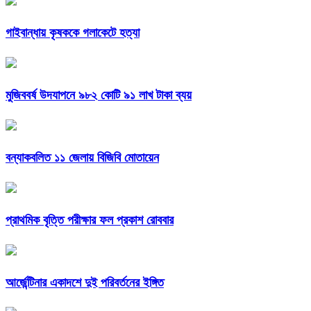
গাইবান্ধায় কৃষককে গলাকেটে হত্যা
মুজিববর্ষ উদযাপনে ৯৮২ কোটি ৯১ লাখ টাকা ব্যয়
বন্যাকবলিত ১১ জেলায় বিজিবি মোতায়েন
প্রাথমিক বৃত্তি পরীক্ষার ফল প্রকাশ রোববার
আর্জেন্টিনার একাদশে দুই পরিবর্তনের ইঙ্গিত