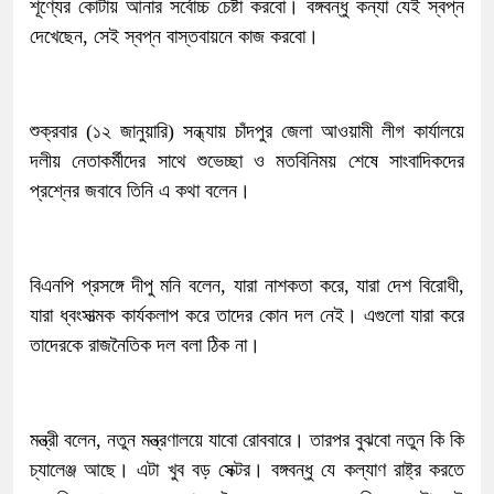
শূণ্যের কোটায় আনার সর্বোচ্চ চেষ্টা করবো। বঙ্গবন্ধু কন্যা যেই স্বপ্ন
দেখেছেন, সেই স্বপ্ন বাস্তবায়নে কাজ করবো।
শুক্রবার (১২ জানুয়ারি) সন্ধ্যায় চাঁদপুর জেলা আওয়ামী লীগ কার্যালয়ে
দলীয় নেতাকর্মীদের সাথে শুভেচ্ছা ও মতবিনিময় শেষে সাংবাদিকদের
প্রশ্নের জবাবে তিনি এ কথা বলেন।
বিএনপি প্রসঙ্গে দীপু মনি বলেন, যারা নাশকতা করে, যারা দেশ বিরোধী,
যারা ধ্বংসাত্মক কার্যকলাপ করে তাদের কোন দল নেই। এগুলো যারা করে
তাদেরকে রাজনৈতিক দল বলা ঠিক না।
মন্ত্রী বলেন, নতুন মন্ত্রণালয়ে যাবো রোববারে। তারপর বুঝবো নতুন কি কি
চ্যালেঞ্জ আছে। এটা খুব বড় সেক্টর। বঙ্গবন্ধু যে কল্যাণ রাষ্ট্র করতে