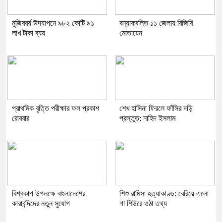
মুজিববর্ষ উদযাপনে ৯৮২ কোটি ৯১
বন্যাকবলিত ১১ জেলায় বিজিবি
লাখ টাকা ব্যয়
মোতায়েন
প্রাথমিক বৃত্তি পরীক্ষার ফল প্রকাশ
শেখ হাসিনা ফিরলে ফাঁসির দড়ি
রোববার
প্রস্তুত: নাহিদ ইসলাম
বিশ্বকাপ উপলক্ষে বাংলাদেশের
শিশু রামিসা হত্যাকাণ্ড: বেরিয়ে এলো
কারাবন্দিদের নতুন সুযোগ
গা শিউরে ওঠা তথ্য