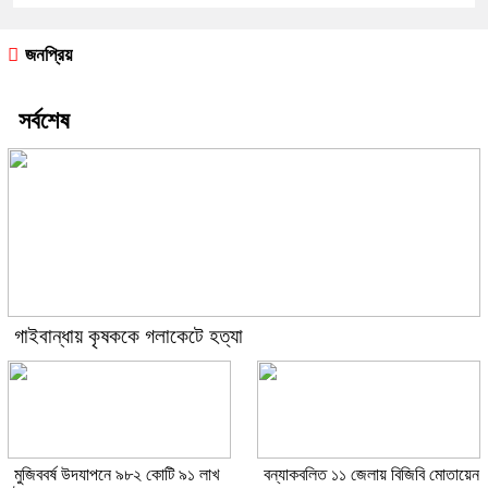
জনপ্রিয়
সর্বশেষ
গাইবান্ধায় কৃষককে গলাকেটে হত্যা
মুজিববর্ষ উদযাপনে ৯৮২ কোটি ৯১ লাখ
বন্যাকবলিত ১১ জেলায় বিজিবি মোতায়েন