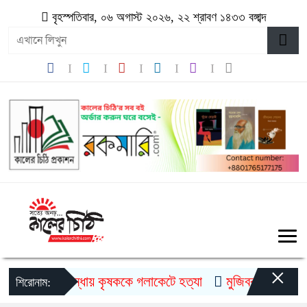
বৃহস্পতিবার, ০৬ অগাস্ট ২০২৬, ২২ শ্রাবণ ১৪৩৩ বঙ্গাব্দ
×
গাইবান্ধায় কৃষককে গলাকেটে হত্যা
মুজিববর্ষ উদযাপনে ৯
শিরোনাম: