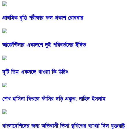
প্রাথমিক বৃত্তি পরীক্ষার ফল প্রকাশ রোববার
আর্জেন্টিনার একাদশে দুই পরিবর্তনের ইঙ্গিত
দুটি ডিম একসঙ্গে খাওয়া কি উচিৎ
শেখ হাসিনা ফিরলে ফাঁসির দড়ি প্রস্তুত: নাহিদ ইসলাম
বাংলাদেশিদের জন্য অভিবাসী ভিসা স্থগিতের ব্যাখ্যা দিল যুক্তরাষ্ট্র