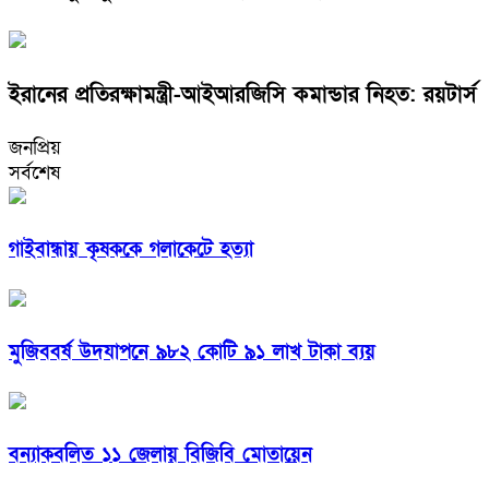
ইরানের প্রতিরক্ষামন্ত্রী-আইআরজিসি কমান্ডার নিহত: রয়টার্স
জনপ্রিয়
সর্বশেষ
গাইবান্ধায় কৃষককে গলাকেটে হত্যা
মুজিববর্ষ উদযাপনে ৯৮২ কোটি ৯১ লাখ টাকা ব্যয়
বন্যাকবলিত ১১ জেলায় বিজিবি মোতায়েন