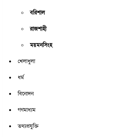
বরিশাল
রাজশাহী
ময়মনসিংহ
খেলাধুলা
ধর্ম
বিনোদন
গণমাধ্যম
তথ্যপ্রযুক্তি