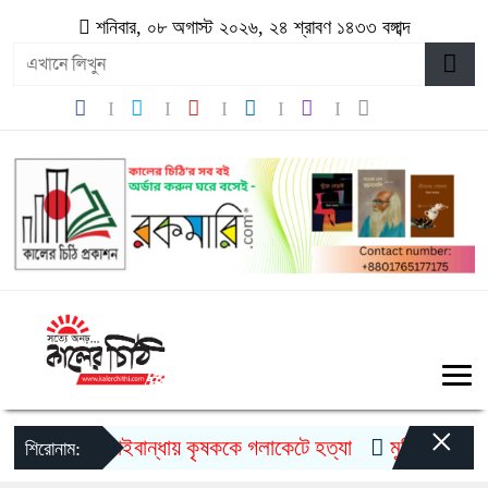
শনিবার, ০৮ অগাস্ট ২০২৬, ২৪ শ্রাবণ ১৪৩৩ বঙ্গাব্দ
×
গাইবান্ধায় কৃষককে গলাকেটে হত্যা
মুজিববর্ষ উদযাপ
শিরোনাম: