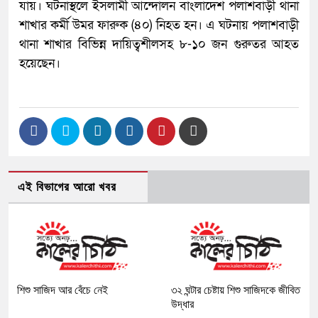
যায়। ঘটনাস্থলে ইসলামী আন্দোলন বাংলাদেশ পলাশবাড়ী থানা
শাখার কর্মী উমর ফারুক (৪০) নিহত হন। এ ঘটনায় পলাশবাড়ী
থানা শাখার বিভিন্ন দায়িত্বশীলসহ ৮-১০ জন গুরুতর আহত
হয়েছেন।
এই বিভাগের আরো খবর
শিশু সাজিদ আর বেঁচে নেই
৩২ ঘন্টার চেষ্টায় শিশু সাজিদকে জীবিত
উদ্ধার