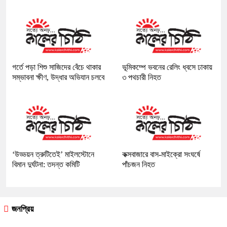
গর্তে পড়া শিশু সাজিদের বেঁচে থাকার
ভূমিকম্পে ভবনের রেলিং ধ্বসে ঢাকায়
সম্ভাবনা ক্ষীণ, উদ্ধার অভিযান চলবে
৩ পথচারী নিহত
‘উড্ডয়ন ত্রুটিতেই’ মাইলস্টোনে
কক্সবাজারে বাস-মাইক্রো সংঘর্ষে
বিমান দুর্ঘটনা: তদন্ত কমিটি
পাঁচজন নিহত
জনপ্রিয়