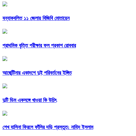
বন্যাকবলিত ১১ জেলায় বিজিবি মোতায়েন
প্রাথমিক বৃত্তি পরীক্ষার ফল প্রকাশ রোববার
আর্জেন্টিনার একাদশে দুই পরিবর্তনের ইঙ্গিত
দুটি ডিম একসঙ্গে খাওয়া কি উচিৎ
শেখ হাসিনা ফিরলে ফাঁসির দড়ি প্রস্তুত: নাহিদ ইসলাম