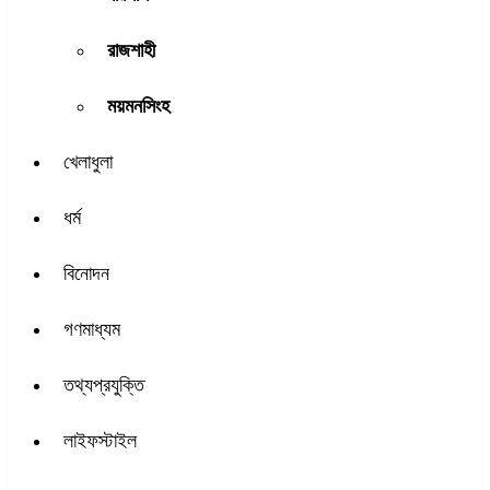
রাজশাহী
ময়মনসিংহ
খেলাধুলা
ধর্ম
বিনোদন
গণমাধ্যম
তথ্যপ্রযুক্তি
লাইফস্টাইল