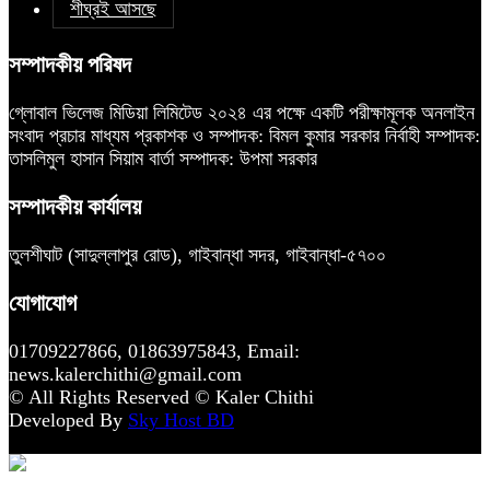
শীঘ্রই আসছে
সম্পাদকীয় পরিষদ
গ্লোবাল ভিলেজ মিডিয়া লিমিটেড ২০২৪ এর পক্ষে একটি পরীক্ষামূলক অনলাইন
সংবাদ প্রচার মাধ্যম প্রকাশক ও সম্পাদক: বিমল কুমার সরকার নির্বাহী সম্পাদক:
তাসলিমুল হাসান সিয়াম বার্তা সম্পাদক: উপমা সরকার
সম্পাদকীয় কার্যালয়
তুলশীঘাট (সাদুল্লাপুর রোড), গাইবান্ধা সদর, গাইবান্ধা-৫৭০০
যোগাযোগ
01709227866, 01863975843, Email:
news.kalerchithi@gmail.com
© All Rights Reserved © Kaler Chithi
Developed By
Sky Host BD