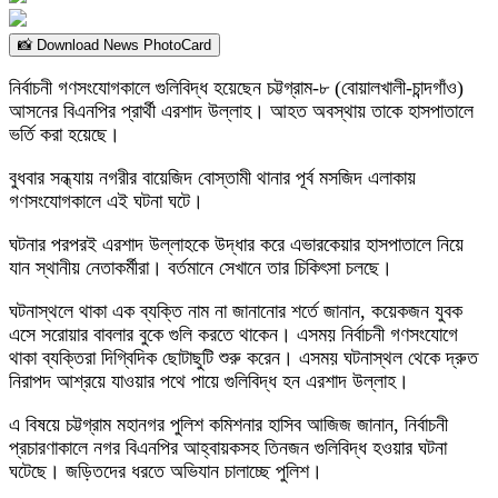
📸 Download News PhotoCard
নির্বাচনী গণসংযোগকালে গুলিবিদ্ধ হয়েছেন চট্টগ্রাম-৮ (বোয়ালখালী-চান্দগাঁও)
আসনের বিএনপির প্রার্থী এরশাদ উল্লাহ। আহত অবস্থায় তাকে হাসপাতালে
ভর্তি করা হয়েছে।
বুধবার সন্ধ্যায় নগরীর বায়েজিদ বোস্তামী থানার পূর্ব মসজিদ এলাকায়
গণসংযোগকালে এই ঘটনা ঘটে।
ঘটনার পরপরই এরশাদ উল্লাহকে উদ্ধার করে এভারকেয়ার হাসপাতালে নিয়ে
যান স্থানীয় নেতাকর্মীরা। বর্তমানে সেখানে তার চিকিৎসা চলছে।
ঘটনাস্থলে থাকা এক ব্যক্তি নাম না জানানোর শর্তে জানান, কয়েকজন যুবক
এসে সরোয়ার বাবলার বুকে গুলি করতে থাকেন। এসময় নির্বাচনী গণসংযোগে
থাকা ব্যক্তিরা দিগ্বিদিক ছোটাছুটি শুরু করেন। এসময় ঘটনাস্থল থেকে দ্রুত
নিরাপদ আশ্রয়ে যাওয়ার পথে পায়ে গুলিবিদ্ধ হন এরশাদ উল্লাহ।
এ বিষয়ে চট্টগ্রাম মহানগর পুলিশ কমিশনার হাসিব আজিজ জানান, নির্বাচনী
প্রচারণাকালে নগর বিএনপির আহ্বায়কসহ তিনজন গুলিবিদ্ধ হওয়ার ঘটনা
ঘটেছে। জড়িতদের ধরতে অভিযান চালাচ্ছে পুলিশ।