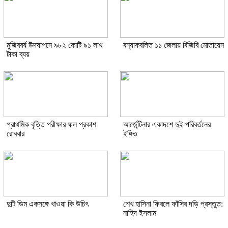
মুজিববর্ষ উদযাপনে ৯৮২ কোটি ৯১ লাখ
বন্যাকবলিত ১১ জেলায় বিজিবি মোতায়েন
টাকা ব্যয়
প্রাথমিক বৃত্তি পরীক্ষার ফল প্রকাশ
আর্জেন্টিনার একাদশে দুই পরিবর্তনের
রোববার
ইঙ্গিত
দুটি ডিম একসঙ্গে খাওয়া কি উচিৎ
শেখ হাসিনা ফিরলে ফাঁসির দড়ি প্রস্তুত:
নাহিদ ইসলাম