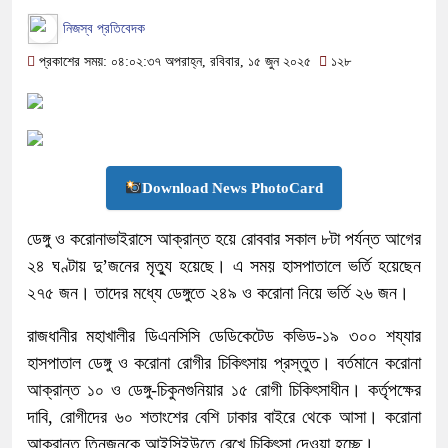
নিজস্ব প্রতিবেদক
প্রকাশের সময়: ০৪:০২:৩৭ অপরাহ্ন, রবিবার, ১৫ জুন ২০২৫
১২৮
Download News PhotoCard
ডেঙ্গু ও করোনাভাইরাসে আক্রান্ত হয়ে রোববার সকাল ৮টা পর্যন্ত আগের
২৪ ঘণ্টায় দু’জনের মৃত্যু হয়েছে। এ সময় হাসপাতালে ভর্তি হয়েছেন
২৭৫ জন। তাদের মধ্যে ডেঙ্গুতে ২৪৯ ও করোনা নিয়ে ভর্তি ২৬ জন।
রাজধানীর মহাখালীর ডিএনসিসি ডেডিকেটেড কভিড-১৯ ৩০০ শয্যার
হাসপাতাল ডেঙ্গু ও করোনা রোগীর চিকিৎসায় প্রস্তুত। বর্তমানে করোনা
আক্রান্ত ১০ ও ডেঙ্গু-চিকুনগুনিয়ার ১৫ রোগী চিকিৎসাধীন। কর্তৃপক্ষের
দাবি, রোগীদের ৬০ শতাংশের বেশি ঢাকার বাইরে থেকে আসা। করোনা
আক্রান্ত তিনজনকে আইসিইউতে রেখে চিকিৎসা দেওয়া হচ্ছে।