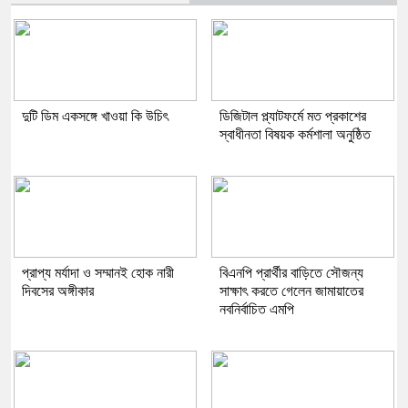
দুটি ডিম একসঙ্গে খাওয়া কি উচিৎ
ডিজিটাল প্ল্যাটফর্মে মত প্রকাশের
স্বাধীনতা বিষয়ক কর্মশালা অনুষ্ঠিত
প্রাপ্য মর্যাদা ও সম্মানই হোক নারী
বিএনপি প্রার্থীর বাড়িতে সৌজন্য
দিবসের অঙ্গীকার
সাক্ষাৎ করতে গেলেন জামায়াতের
নবনির্বাচিত এমপি