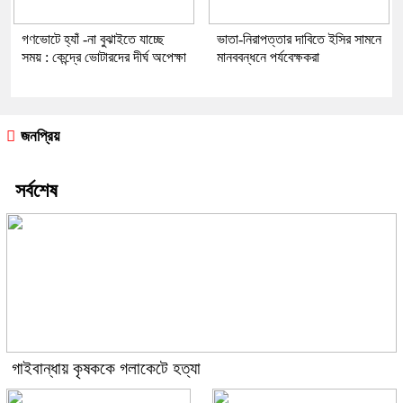
গণভোটে হ্যাঁ -না বুঝাইতে যাচ্ছে
ভাতা-নিরাপত্তার দাবিতে ইসির সামনে
সময় : কেন্দ্রে ভোটারদের দীর্ঘ অপেক্ষা
মানববন্ধনে পর্যবেক্ষকরা
জনপ্রিয়
সর্বশেষ
গাইবান্ধায় কৃষককে গলাকেটে হত্যা