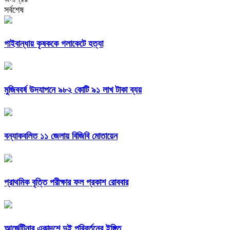
সর্বশেষ
গাইবান্ধায় কৃষককে গলাকেটে হত্যা
মুজিববর্ষ উদযাপনে ৯৮২ কোটি ৯১ লাখ টাকা ব্যয়
বন্যাকবলিত ১১ জেলায় বিজিবি মোতায়েন
প্রাথমিক বৃত্তি পরীক্ষার ফল প্রকাশ রোববার
আর্জেন্টিনার একাদশে দুই পরিবর্তনের ইঙ্গিত