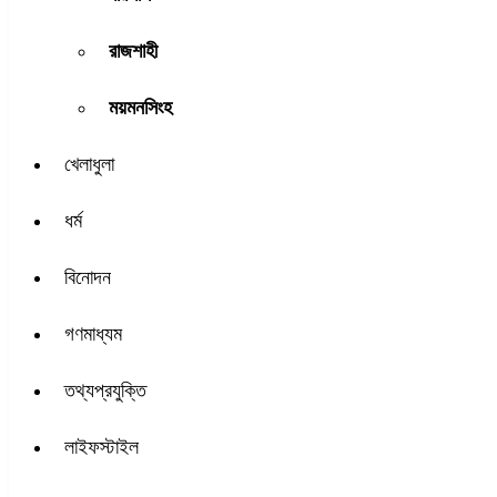
রাজশাহী
ময়মনসিংহ
খেলাধুলা
ধর্ম
বিনোদন
গণমাধ্যম
তথ্যপ্রযুক্তি
লাইফস্টাইল