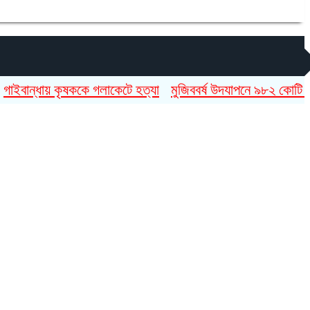
ন্ধায় কৃষককে গলাকেটে হত্যা
মুজিববর্ষ উদযাপনে ৯৮২ কোটি ৯১ লাখ 