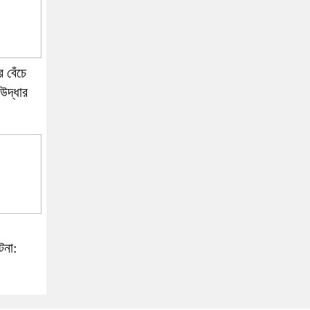
র বেঁচে
 উদ্ধার
টনা: