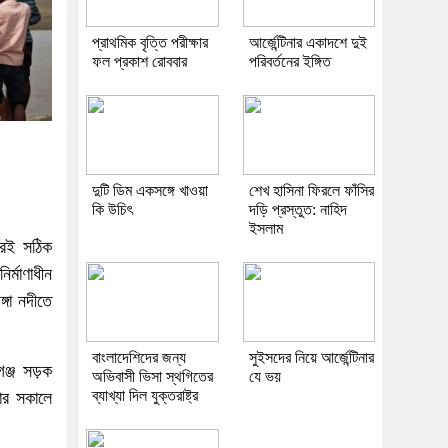
প্রাথমিক বৃত্তি পরীক্ষার
আর্জেন্টিনার একাদশে দুই
ফল প্রকাশ রোববার
পরিবর্তনের ইঙ্গিত
দুটি ডিম একসঙ্গে খাওয়া
শেখ হাসিনা ফিরলে ফাঁসির
কি উচিৎ
দড়ি প্রস্তুত: নাহিদ
ইসলাম
্রেই সঠিক
র্মাণাধীন
্গা নদীতে
বাংলাদেশিদের জন্য
সুইসদের নিয়ে আর্জেন্টিনার
গঞ্জ সড়ক
অভিবাসী ভিসা স্থগিতের
যে ভয়
ব্যাখ্যা দিল যুক্তরাষ্ট্র
ার সকালে