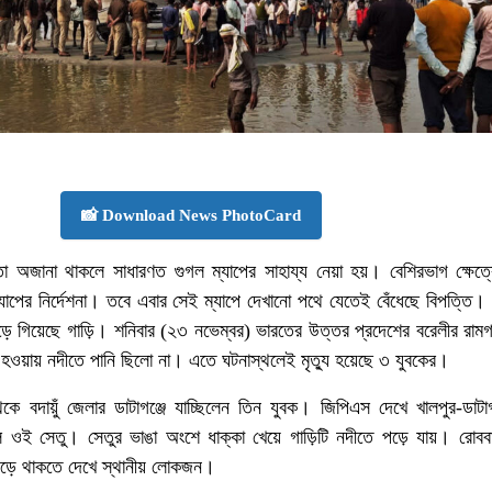
📸 Download News PhotoCard
্তা অজানা থাকলে সাধারণত গুগল ম্যাপের সাহায্য নেয়া হয়। বেশিরভাগ ক্ষেত
যাপের নির্দেশনা। তবে এবার সেই ম্যাপে দেখানো পথে যেতেই বেঁধেছে বিপত্তি। নি
ে গিয়েছে গাড়ি। শনিবার (২৩ নভেম্বর) ভারতের উত্তর প্রদেশের বরেলীর রামগঙ
 হওয়ায় নদীতে পানি ছিলো না। এতে ঘটনাস্থলেই মৃত্যু হয়েছে ৩ যুবকের।
েকে বদায়ুঁ জেলার ডাটাগঞ্জে যাচ্ছিলেন তিন যুবক। জিপিএস দেখে খালপুর-ডাটা
 ওই সেতু। সেতুর ভাঙা অংশে ধাক্কা খেয়ে গাড়িটি নদীতে পড়ে যায়। রোবব
পড়ে থাকতে দেখে স্থানীয় লোকজন।