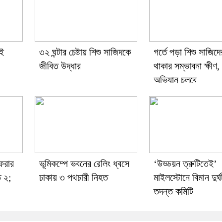
েই
৩২ ঘন্টার চেষ্টায় শিশু সাজিদকে
গর্তে পড়া শিশু সাজিদে
জীবিত উদ্ধার
থাকার সম্ভাবনা ক্ষীণ,
অভিযান চলবে
েরার
ভূমিকম্পে ভবনের রেলিং ধ্বসে
‘উড্ডয়ন ত্রুটিতেই’
ত ২;
ঢাকায় ৩ পথচারী নিহত
মাইলস্টোনে বিমান দুর্ঘ
তদন্ত কমিটি