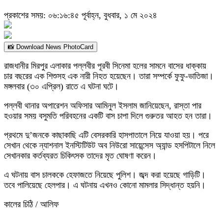
প্রকাশের সময়: ০৬:১৬:৪৫ পূর্বাহ্ন, বুধবার, ১ মে ২০২৪
📸 Download News PhotoCard
রাজধানীর মিরপুর এলাকার পল্লবীর পূরবী সিনেমা হলের সামনে বাসের ধাক্কায়
চার বছরের এক শিশুসহ এক নারী নিহত হয়েছেন। তারা সম্পর্কে ফুফু-ভাতিজা।
মঙ্গলবার (৩০ এপ্রিল) রাতে এ ঘটনা ঘটে।
পল্লবী থানার অপারেশন অফিসার আমিনুল ইসলাম জানিয়েছেন, রাস্তা পার
হওয়ার সময় বসুমতি পরিবহনের একটি বাস চাপা দিলে গুরুতর আহত হন তারা।
প্রথমে দু’জনকে কাছাকাছি এটি বেসরকারি হাসপাতালে নিয়ে যাওয়া হয়। পরে
সেখান থেকে ন্যাশনাল ইনস্টিটিউট অব নিউরো সায়েন্সেস অ্যান্ড হসপিটালে নিলে
সেখানকার কর্তব্যরত চিকিৎসক তাদের মৃত ঘোষণা করেন।
এ ঘটনায় বাস চালককে হেফাজতে নিয়েছে পুলিশ। জব্দ করা হয়েছে গাড়িটি।
তবে পালিয়েছে হেলপার। এ ঘটনায় এখনও কোনো মামলার সিদ্ধান্ত হয়নি।
কালের চিঠি / আলিফ