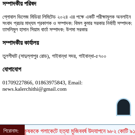
সম্পাদকীয় পরিষদ
গ্লোবাল ভিলেজ মিডিয়া লিমিটেড ২০২৪ এর পক্ষে একটি পরীক্ষামূলক অনলাইন
সংবাদ প্রচার মাধ্যম প্রকাশক ও সম্পাদক: বিমল কুমার সরকার নির্বাহী সম্পাদক:
তাসলিমুল হাসান সিয়াম বার্তা সম্পাদক: উপমা সরকার
সম্পাদকীয় কার্যালয়
তুলশীঘাট (সাদুল্লাপুর রোড), গাইবান্ধা সদর, গাইবান্ধা-৫৭০০
যোগাযোগ
01709227866, 01863975843, Email:
news.kalerchithi@gmail.com
ইবান্ধায় কৃষককে গলাকেটে হত্যা
মুজিববর্ষ উদযাপনে ৯৮২ কোটি ৯১ লা
শিরোনাম: