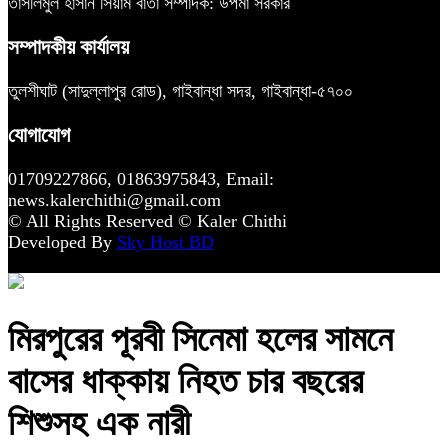
তাসলিমুল হাসান সিয়াম বার্তা সম্পাদক: উপমা সরকার
সম্পাদকীয় কার্যালয়
তুলশীঘাট (সাদুল্লাপুর রোড), গাইবান্ধা সদর, গাইবান্ধা-৫৭০০
যোগাযোগ
01709227866, 01863975843, Email:
news.kalerchithi@gmail.com
© All Rights Reserved © Kaler Chithi
Developed By
Sky Host BD
মিরপুরের পূরবী সিনেমা হলের সামনে
বাসের ধাক্কায় নিহত চার বছরের
শিশুসহ এক নারী