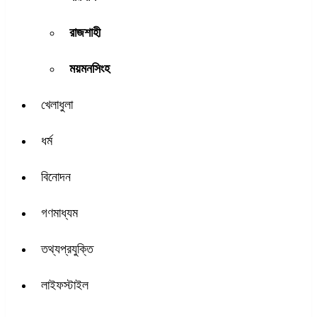
রাজশাহী
ময়মনসিংহ
খেলাধুলা
ধর্ম
বিনোদন
গণমাধ্যম
তথ্যপ্রযুক্তি
লাইফস্টাইল