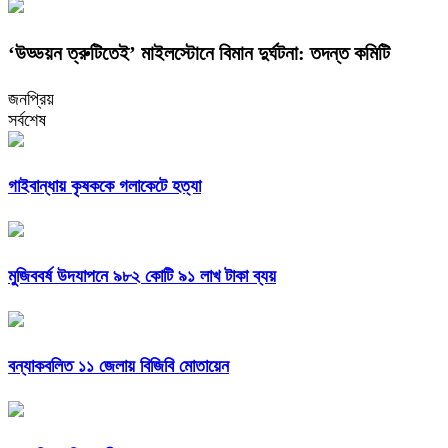
‘উড্ডয়ন ত্রুটিতেই’ মাইলস্টোনে বিমান দুর্ঘটনা: তদন্ত কমিটি
জনপ্রিয়
সর্বশেষ
গাইবান্ধায় কৃষককে গলাকেটে হত্যা
মুজিববর্ষ উদযাপনে ৯৮২ কোটি ৯১ লাখ টাকা ব্যয়
বন্যাকবলিত ১১ জেলায় বিজিবি মোতায়েন