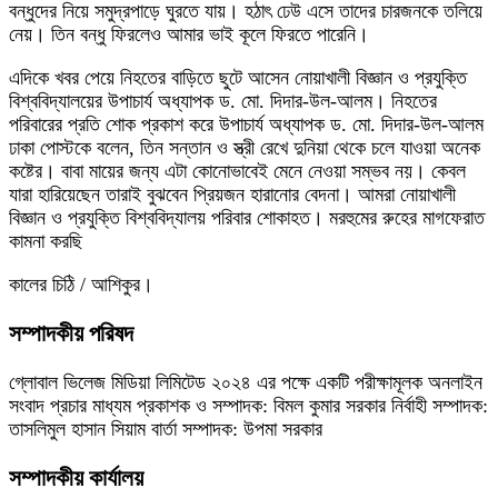
বন্ধুদের নিয়ে সমুদ্রপাড়ে ঘুরতে যায়। হঠাৎ ঢেউ এসে তাদের চারজনকে তলিয়ে
নেয়। তিন বন্ধু ফিরলেও আমার ভাই কূলে ফিরতে পারেনি।
এদিকে খবর পেয়ে নিহতের বাড়িতে ছুটে আসেন নোয়াখালী বিজ্ঞান ও প্রযুক্তি
বিশ্ববিদ্যালয়ের উপাচার্য অধ্যাপক ড. মো. দিদার-উল-আলম। নিহতের
পরিবারের প্রতি শোক প্রকাশ করে উপাচার্য অধ্যাপক ড. মো. দিদার-উল-আলম
ঢাকা পোস্টকে বলেন, তিন সন্তান ও স্ত্রী রেখে দুনিয়া থেকে চলে যাওয়া অনেক
কষ্টের। বাবা মায়ের জন্য এটা কোনোভাবেই মেনে নেওয়া সম্ভব নয়। কেবল
যারা হারিয়েছেন তারাই বুঝবেন প্রিয়জন হারানোর বেদনা। আমরা নোয়াখালী
বিজ্ঞান ও প্রযুক্তি বিশ্ববিদ্যালয় পরিবার শোকাহত। মরহুমের রুহের মাগফেরাত
কামনা করছি
কালের চিঠি / আশিকুর।
সম্পাদকীয় পরিষদ
গ্লোবাল ভিলেজ মিডিয়া লিমিটেড ২০২৪ এর পক্ষে একটি পরীক্ষামূলক অনলাইন
সংবাদ প্রচার মাধ্যম প্রকাশক ও সম্পাদক: বিমল কুমার সরকার নির্বাহী সম্পাদক:
তাসলিমুল হাসান সিয়াম বার্তা সম্পাদক: উপমা সরকার
সম্পাদকীয় কার্যালয়