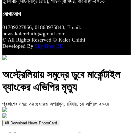
তুলশীঘাট (সাদুল্লাপুর রোড), গাইবান্ধা সদর, গাইবান্ধা-৫৭০০
যোগাযোগ
01709227866, 01863975843, Email:
news.kalerchithi@gmail.com
© All Rights Reserved © Kaler Chithi
Developed By
Sky Host BD
অস্ট্রেলিয়ায় সমুদ্রে ডুবে মার্কেন্টাইল
ব্যাংকের এভিপির মৃত্যু
প্রকাশের সময়: ০৪:৫৯:৪৬ অপরাহ্ন, রবিবার, ১৪ এপ্রিল ২০২৪
Download News PhotoCard