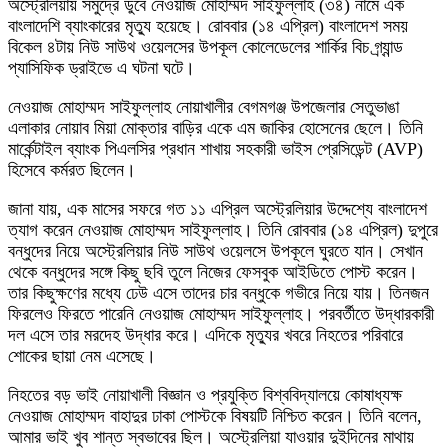
অস্ট্রেলিয়ায় সমুদ্রে ডুবে নেওয়াজ মোহাম্মদ সাইফুল্লাহ (৩৪) নামে এক
বাংলাদেশি ব্যাংকারের মৃত্যু হয়েছে। রোববার (১৪ এপ্রিল) বাংলাদেশ সময়
বিকেল ৪টায় নিউ সাউথ ওয়েলসের উপকূল কোলেডেলের শার্কির বিচ গ্র্যান্ড
প্যাসিফিক ড্রাইভে এ ঘটনা ঘটে।
নেওয়াজ মোহাম্মদ সাইফুল্লাহ নোয়াখালীর বেগমগঞ্জ উপজেলার সেতুভাঙা
এলাকার নোয়াব মিয়া মোক্তার বাড়ির একে এম জাকির হোসেনের ছেলে। তিনি
মার্কেন্টাইল ব্যাংক পিএলসির প্রধান শাখায় সহকারী ভাইস প্রেসিডেন্ট (AVP)
হিসেবে কর্মরত ছিলেন।
জানা যায়, এক মাসের সফরে গত ১১ এপ্রিল অস্ট্রেলিয়ার উদ্দেশ্যে বাংলাদেশ
ত্যাগ করেন নেওয়াজ মোহাম্মদ সাইফুল্লাহ। তিনি রোববার (১৪ এপ্রিল) দুপুরে
বন্ধুদের নিয়ে অস্ট্রেলিয়ার নিউ সাউথ ওয়েলসে উপকূলে ঘুরতে যান। সেখান
থেকে বন্ধুদের সঙ্গে কিছু ছবি তুলে নিজের ফেসবুক আইডিতে পোস্ট করেন।
তার কিছুক্ষণের মধ্যে ঢেউ এসে তাদের চার বন্ধুকে গভীরে নিয়ে যায়। তিনজন
ফিরলেও ফিরতে পারেনি নেওয়াজ মোহাম্মদ সাইফুল্লাহ। পরবর্তীতে উদ্ধারকারী
দল এসে তার মরদেহ উদ্ধার করে। এদিকে মৃত্যুর খবরে নিহতের পরিবারে
শোকের ছায়া নেম এসেছে।
নিহতের বড় ভাই নোয়াখালী বিজ্ঞান ও প্রযুক্তি বিশ্ববিদ্যালয়ে কোষাধ্যক্ষ
নেওয়াজ মোহাম্মদ বাহাদুর ঢাকা পোস্টকে বিষয়টি নিশ্চিত করেন। তিনি বলেন,
আমার ভাই খুব শান্ত স্বভাবের ছিল। অস্ট্রেলিয়া যাওয়ার দুইদিনের মাথায়