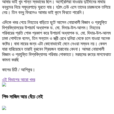
আমার ভাই খুব শান্ত স্বভাবের ছিল। অস্ট্রেলিয়া যাওয়ার দুইদিনের মাথায়
বন্ধুদের নিয়ে সমুদ্রপাড়ে ঘুরতে যায়। হঠাৎ ঢেউ এসে তাদের চারজনকে তলিয়ে
নেয়। তিন বন্ধু ফিরলেও আমার ভাই কূলে ফিরতে পারেনি।
এদিকে খবর পেয়ে নিহতের বাড়িতে ছুটে আসেন নোয়াখালী বিজ্ঞান ও প্রযুক্তি
বিশ্ববিদ্যালয়ের উপাচার্য অধ্যাপক ড. মো. দিদার-উল-আলম। নিহতের
পরিবারের প্রতি শোক প্রকাশ করে উপাচার্য অধ্যাপক ড. মো. দিদার-উল-আলম
ঢাকা পোস্টকে বলেন, তিন সন্তান ও স্ত্রী রেখে দুনিয়া থেকে চলে যাওয়া অনেক
কষ্টের। বাবা মায়ের জন্য এটা কোনোভাবেই মেনে নেওয়া সম্ভব নয়। কেবল
যারা হারিয়েছেন তারাই বুঝবেন প্রিয়জন হারানোর বেদনা। আমরা নোয়াখালী
বিজ্ঞান ও প্রযুক্তি বিশ্ববিদ্যালয় পরিবার শোকাহত। মরহুমের রুহের মাগফেরাত
কামনা করছি
কালের চিঠি / আশিকুর।
এই বিভাগের আরো খবর
শিশু সাজিদ আর বেঁচে নেই