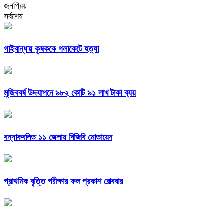
জনপ্রিয়
সর্বশেষ
গাইবান্ধায় কৃষককে গলাকেটে হত্যা
মুজিববর্ষ উদযাপনে ৯৮২ কোটি ৯১ লাখ টাকা ব্যয়
বন্যাকবলিত ১১ জেলায় বিজিবি মোতায়েন
প্রাথমিক বৃত্তি পরীক্ষার ফল প্রকাশ রোববার