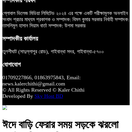
সম্পাদকীয় পরিষদ
গ্লোবাল ভিলেজ মিডিয়া লিমিটেড ২০২৪ এর পক্ষে একটি পরীক্ষামূলক অনলাইন
সংবাদ প্রচার মাধ্যম প্রকাশক ও সম্পাদক: বিমল কুমার সরকার নির্বাহী সম্পাদক:
তাসলিমুল হাসান সিয়াম বার্তা সম্পাদক: উপমা সরকার
সম্পাদকীয় কার্যালয়
তুলশীঘাট (সাদুল্লাপুর রোড), গাইবান্ধা সদর, গাইবান্ধা-৫৭০০
যোগাযোগ
01709227866, 01863975843, Email:
news.kalerchithi@gmail.com
© All Rights Reserved © Kaler Chithi
Developed By
Sky Host BD
ঈদে বাড়ি ফেরার সময় সড়কে ঝরলো