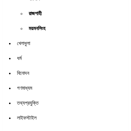
রাজশাহী
ময়মনসিংহ
খেলাধুলা
ধর্ম
বিনোদন
গণমাধ্যম
তথ্যপ্রযুক্তি
লাইফস্টাইল