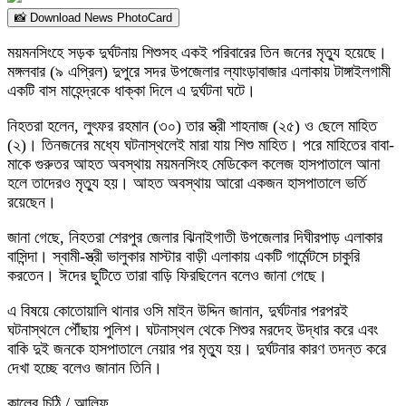
📸 Download News PhotoCard
ময়মনসিংহে সড়ক দুর্ঘটনায় শিশুসহ একই পরিবারের তিন জনের মৃত্যু হয়েছে।
মঙ্গলবার (৯ এপ্রিল) দুপুরে সদর উপজেলার ল্যাংড়াবাজার এলাকায় টাঙ্গাইলগামী
একটি বাস মাহেন্দ্রকে ধাক্কা দিলে এ দুর্ঘটনা ঘটে।
নিহতরা হলেন, লুৎফর রহমান (৩০) তার স্ত্রী শাহনাজ (২৫) ও ছেলে মাহিত
(২)। তিনজনের মধ্যে ঘটনাস্থলেই মারা যায় শিশু মাহিত। পরে মাহিতের বাবা-
মাকে গুরুতর আহত অবস্থায় ময়মনসিংহ মেডিকেল কলেজ হাসপাতালে আনা
হলে তাদেরও মৃত্যু হয়। আহত অবস্থায় আরো একজন হাসপাতালে ভর্তি
রয়েছেন।
জানা গেছে, নিহতরা শেরপুর জেলার ঝিনাইগাতী উপজেলার দিঘীরপাড় এলাকার
বাসিন্দা। স্বামী-স্ত্রী ভালুকার মাস্টার বাড়ী এলাকায় একটি গার্মেন্টসে চাকুরি
করতেন। ঈদের ছুটিতে তারা বাড়ি ফিরছিলেন বলেও জানা গেছে।
এ বিষয়ে কোতোয়ালি থানার ওসি মাইন উদ্দিন জানান, দুর্ঘটনার পরপরই
ঘটনাস্থলে পৌঁছায় পুলিশ। ঘটনাস্থল থেকে শিশুর মরদেহ উদ্ধার করে এবং
বাকি দুই জনকে হাসপাতালে নেয়ার পর মৃত্যু হয়। দুর্ঘটনার কারণ তদন্ত করে
দেখা হচ্ছে বলেও জানান তিনি।
কালের চিঠি / আলিফ