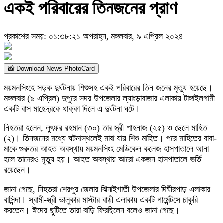
একই পরিবারের তিনজনের প্রাণ
প্রকাশের সময়: ০১:৩৮:২১ অপরাহ্ন, মঙ্গলবার, ৯ এপ্রিল ২০২৪
📸 Download News PhotoCard
ময়মনসিংহে সড়ক দুর্ঘটনায় শিশুসহ একই পরিবারের তিন জনের মৃত্যু হয়েছে।
মঙ্গলবার (৯ এপ্রিল) দুপুরে সদর উপজেলার ল্যাংড়াবাজার এলাকায় টাঙ্গাইলগামী
একটি বাস মাহেন্দ্রকে ধাক্কা দিলে এ দুর্ঘটনা ঘটে।
নিহতরা হলেন, লুৎফর রহমান (৩০) তার স্ত্রী শাহনাজ (২৫) ও ছেলে মাহিত
(২)। তিনজনের মধ্যে ঘটনাস্থলেই মারা যায় শিশু মাহিত। পরে মাহিতের বাবা-
মাকে গুরুতর আহত অবস্থায় ময়মনসিংহ মেডিকেল কলেজ হাসপাতালে আনা
হলে তাদেরও মৃত্যু হয়। আহত অবস্থায় আরো একজন হাসপাতালে ভর্তি
রয়েছেন।
জানা গেছে, নিহতরা শেরপুর জেলার ঝিনাইগাতী উপজেলার দিঘীরপাড় এলাকার
বাসিন্দা। স্বামী-স্ত্রী ভালুকার মাস্টার বাড়ী এলাকায় একটি গার্মেন্টসে চাকুরি
করতেন। ঈদের ছুটিতে তারা বাড়ি ফিরছিলেন বলেও জানা গেছে।