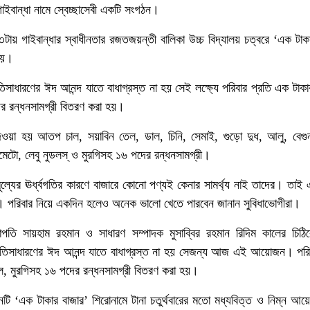
ান্ধা নামে স্বেচ্ছাসেবী একটি সংগঠন।
৩টায় গাইবান্ধার স্বাধীনতার রজতজয়ন্তী বালিকা উচ্চ বিদ্যালয় চত্বরে ‘এক টাক
হয়।
অতিসাধারণের ঈদ আনন্দ যাতে বাধাগ্রস্ত না হয় সেই লক্ষ্যে পরিবার প্রতি এক টাকা
ের রন্ধনসামগ্রী বিতরণ করা হয়।
য়া হয় আতপ চাল, সয়াবিন তেল, ডাল, চিনি, সেমাই, গুড়ো দুধ, আলু, বেগু
, টমেটো, লেবু নুডলস্ ও মুরগিসহ ১৬ পদের রন্ধনসামগ্রী।
যমূল্যের ঊর্ধ্বগতির কারণে বাজারে কোনো পণ্যই কেনার সামর্থ্য নাই তাদের। তাই
া। পরিবার নিয়ে একদিন হলেও অনেক ভালো খেতে পারবেন জানান সুবিধাভোগীরা।
াপতি সায়হাম রহমান ও সাধারণ সম্পাদক মুসাব্বির রহমান রিদিম কালের চিঠি
তে অতিসাধারণের ঈদ আনন্দ যাতে বাধাগ্রস্ত না হয় সেজন্য আজ এই আয়োজন। পরি
াল, মুরগিসহ ১৬ পদের রন্ধনসামগ্রী বিতরণ করা হয়।
টি ‘এক টাকার বাজার’ শিরোনামে টানা চতুর্থবারের মতো মধ্যবিত্ত ও নিম্ন আয়ে