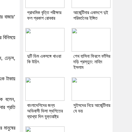
প্রাথমিক বৃত্তি পরীক্ষার
আর্জেন্টিনার একাদশে দুই
ার বাজার’
ফল প্রকাশ রোববার
পরিবর্তনের ইঙ্গিত
র বিনিময়ে
দুটি ডিম একসঙ্গে খাওয়া
শেখ হাসিনা ফিরলে ফাঁসির
ন, ঢেড়স,
কি উচিৎ
দড়ি প্রস্তুত: নাহিদ
ইসলাম
 এক টাকায়
কে বলেন,
বাংলাদেশিদের জন্য
সুইসদের নিয়ে আর্জেন্টিনার
বার প্রতি
অভিবাসী ভিসা স্থগিতের
যে ভয়
ব্যাখ্যা দিল যুক্তরাষ্ট্র
র মানুষের