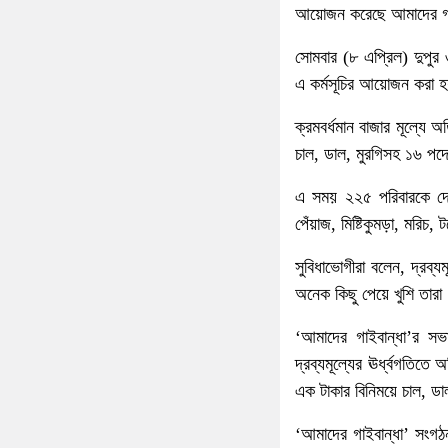
আয়োজন করেছে আমাদের গাইব
সোমবার (৮ এপ্রিল) দুপুর 
এ কর্মসূচির আয়োজন করা 
ক্রমবর্ধমান বাজার মূল্যে 
চাল, ডাল, মুরগিসহ ১৬ পদ
এ সময় ২২৫ পরিবারকে দেও
পেঁয়াজ, মিষ্টিকুমড়া, মরিচ
সুবিধাভোগীরা বলেন, দ্রব্
অনেক কিছু পেয়ে খুশি তার
‘আমাদের গাইবান্ধা’র সভ
দ্রব্যমূল্যের ঊর্ধ্বগতি
এক টাকার বিনিময়ে চাল, ড
‘আমাদের গাইবান্ধা’ সংগঠন