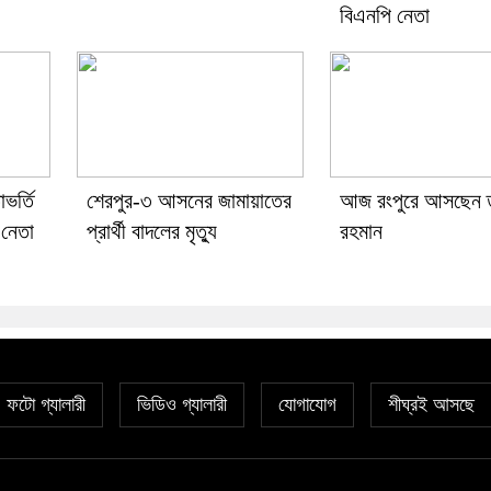
বিএনপি নেতা
ভর্তি
শেরপুর-৩ আসনের জামায়াতের
আজ রংপুরে আসছেন 
 নেতা
প্রার্থী বাদলের মৃত্যু
রহমান
ফটো গ্যালারী
ভিডিও গ্যালারী
যোগাযোগ
শীঘ্রই আসছে