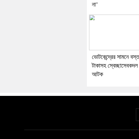
না’
ভোটকেন্দ্রের সামনে বস্তা
টাকাসহ স্বেচ্ছাসেবকদল
আটক