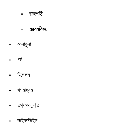
রাজশাহী
ময়মনসিংহ
খেলাধুলা
ধর্ম
বিনোদন
গণমাধ্যম
তথ্যপ্রযুক্তি
লাইফস্টাইল