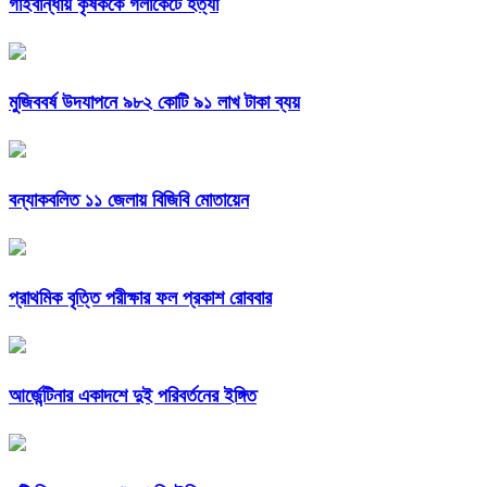
গাইবান্ধায় কৃষককে গলাকেটে হত্যা
মুজিববর্ষ উদযাপনে ৯৮২ কোটি ৯১ লাখ টাকা ব্যয়
বন্যাকবলিত ১১ জেলায় বিজিবি মোতায়েন
প্রাথমিক বৃত্তি পরীক্ষার ফল প্রকাশ রোববার
আর্জেন্টিনার একাদশে দুই পরিবর্তনের ইঙ্গিত