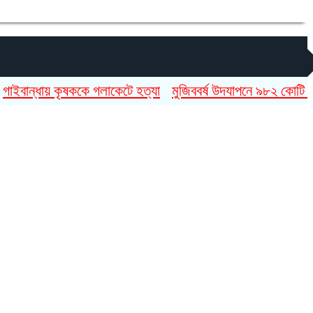
্ধায় কৃষককে গলাকেটে হত্যা
মুজিববর্ষ উদযাপনে ৯৮২ কোটি ৯১ লাখ 