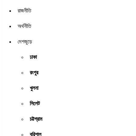
রাজনীতি
অর্থনীতি
দেশজুড়ে
ঢাকা
রংপুর
খুলনা
সিলেট
চট্টগ্রাম
বরিশাল