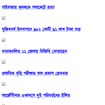
গাইবান্ধায় কৃষককে গলাকেটে হত্যা
মুজিববর্ষ উদযাপনে ৯৮২ কোটি ৯১ লাখ টাকা ব্যয়
বন্যাকবলিত ১১ জেলায় বিজিবি মোতায়েন
প্রাথমিক বৃত্তি পরীক্ষার ফল প্রকাশ রোববার
আর্জেন্টিনার একাদশে দুই পরিবর্তনের ইঙ্গিত