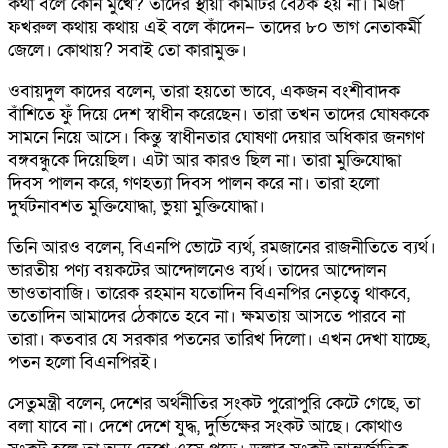
কথা বলে কোন মুখে? তাদের স্থায়ী কমিটির বৈঠক হয় না। মির্জা
ফখরুল কথায় কথায় এই বলে কাঁদেন– তাদের ৮০ ভাগ নেতাকর্মী
জেলে। কোথায়? সবাই তো কারামুক্ত।
ওবায়দুল কাদের বলেন, তারা হয়তো ভাবে, একজন বংশীবাদক
বাঁশিতে ফুঁ দিয়ে দেশ স্বাধীন করেছেন। তারা তখন তাদের ঘোষককে
সামনে নিয়ে আসে। কিন্তু স্বাধীনতার ঘোষণা দেয়ার অধিকার জনগণ
বঙ্গবন্ধুকে দিয়েছিল। এটা আর কারও ছিল না। তারা মুক্তিযোদ্ধা
দিবস পালন করে, গণহত্যা দিবস পালন করে না। তারা হলো
দুর্ঘটনাবশত মুক্তিযোদ্ধা, ভুয়া মুক্তিযোদ্ধা।
তিনি আরও বলেন, বিএনপি ভোটে ব্যর্থ, রমজানের রাজনীতিতে ব্যর্থ।
ভারতীয় পণ্য বয়কটের আন্দোলনেও ব্যর্থ। তাদের আন্দোলন
ভাওতাবাজি। তারেক রহমান যতোদিন বিএনপির নেতৃত্বে থাকবে,
ততোদিন আমাদের ঠেকাতে হবে না। ক্ষমতায় আসতে পারবে না
তারা। কতবার যে সরকার পতনের তারিখ দিলো। এখন দেখা যাচ্ছে,
পতন হলো বিএনপিরই।
সেতুমন্ত্রী বলেন, দেশের অর্থনীতির সংকট পুরোপুরি কেটে গেছে, তা
বলা যাবে না। দেশে দেশে যুদ্ধ, দুর্ভিক্ষের সংকট আছে। কোথাও