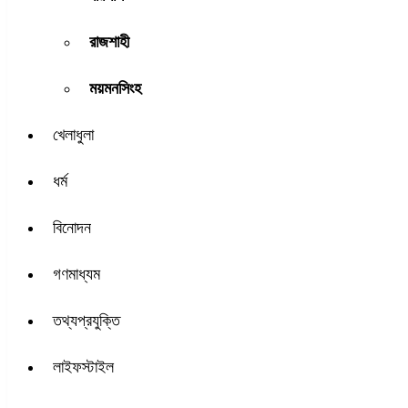
রাজশাহী
ময়মনসিংহ
খেলাধুলা
ধর্ম
বিনোদন
গণমাধ্যম
তথ্যপ্রযুক্তি
লাইফস্টাইল