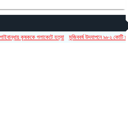
্ধায় কৃষককে গলাকেটে হত্যা
মুজিববর্ষ উদযাপনে ৯৮২ কোটি ৯১ লাখ ট