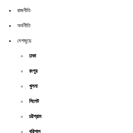
রাজনীতি
অর্থনীতি
দেশজুড়ে
ঢাকা
রংপুর
খুলনা
সিলেট
চট্টগ্রাম
বরিশাল