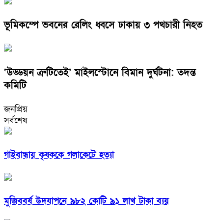
ভূমিকম্পে ভবনের রেলিং ধ্বসে ঢাকায় ৩ পথচারী নিহত
‘উড্ডয়ন ত্রুটিতেই’ মাইলস্টোনে বিমান দুর্ঘটনা: তদন্ত
কমিটি
জনপ্রিয়
সর্বশেষ
গাইবান্ধায় কৃষককে গলাকেটে হত্যা
মুজিববর্ষ উদযাপনে ৯৮২ কোটি ৯১ লাখ টাকা ব্যয়