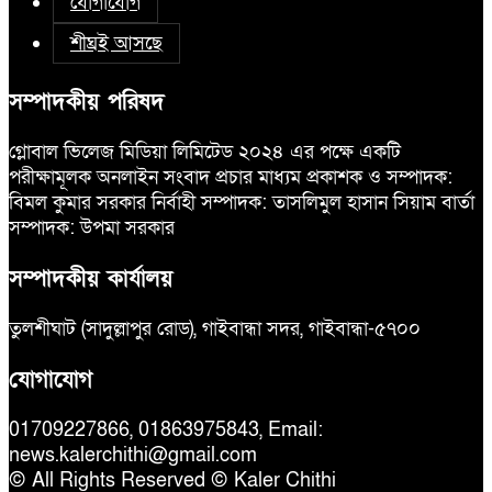
যোগাযোগ
শীঘ্রই আসছে
সম্পাদকীয় পরিষদ
গ্লোবাল ভিলেজ মিডিয়া লিমিটেড ২০২৪ এর পক্ষে একটি
পরীক্ষামূলক অনলাইন সংবাদ প্রচার মাধ্যম প্রকাশক ও সম্পাদক:
বিমল কুমার সরকার নির্বাহী সম্পাদক: তাসলিমুল হাসান সিয়াম বার্তা
সম্পাদক: উপমা সরকার
সম্পাদকীয় কার্যালয়
তুলশীঘাট (সাদুল্লাপুর রোড), গাইবান্ধা সদর, গাইবান্ধা-৫৭০০
যোগাযোগ
01709227866, 01863975843, Email:
news.kalerchithi@gmail.com
© All Rights Reserved © Kaler Chithi