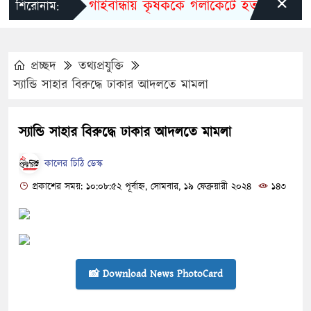
×
গাইবান্ধায় কৃষককে গলাকেটে হত্যা
মুজি
শিরোনাম:
প্রচ্ছদ
তথ্যপ্রযুক্তি
স্যান্ডি সাহার বিরুদ্ধে ঢাকার আদলতে মামলা
স্যান্ডি সাহার বিরুদ্ধে ঢাকার আদলতে মামলা
কালের চিঠি ডেস্ক
প্রকাশের সময়: ১০:০৮:৫২ পূর্বাহ্ন, সোমবার, ১৯ ফেব্রুয়ারী ২০২৪
১৪৩
📸 Download News PhotoCard