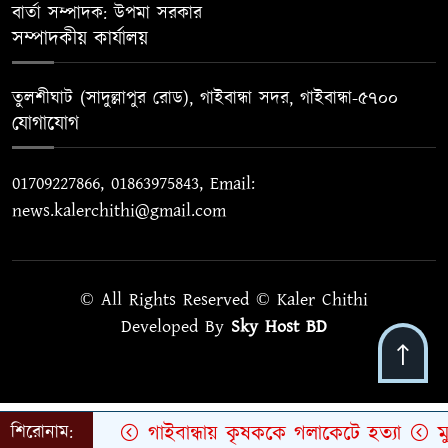
বার্তা সম্পাদক: উপমা সরকার
সম্পাদকীয় কার্যালয়
তুলশীঘাট (সাদুল্লাপুর রোড), গাইবান্ধা সদর, গাইবান্ধা-৫৭০০
যোগাযোগ
01709227866, 01863975843, Email:
news.kalerchithi@gmail.com
© All Rights Reserved © Kaler Chithi
Developed By
Sky Host BD
গাইবান্ধায় কৃষককে গলাকেটে হত্যা
মুজ
শিরোনাম: