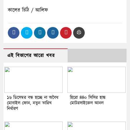
কালের চিঠি / আলিফ
এই বিভাগের আরো খবর
১৬ ডিসেম্বর বন্ধ হচ্ছে না অবৈধ
হিরো ৪৪০ সিসির হাঙ্ক
মোবাইল ফোন, নতুন তারিখ
মোটরসাইকেল আনল
নির্ধারণ