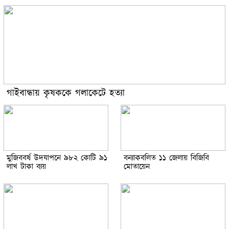
গাইবান্ধায় কৃষককে গলাকেটে হত্যা
মুজিববর্ষ উদযাপনে ৯৮২ কোটি ৯১
বন্যাকবলিত ১১ জেলায় বিজিবি
লাখ টাকা ব্যয়
মোতায়েন