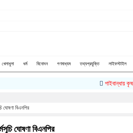
খেলাধুলা
ধর্ম
বিনোদন
গণমাধ্যম
তথ্যপ্রযুক্তি
লাইফস্টাইল
গাইবান্ধায় কৃষককে 
সূচি ঘোষণা বিএনপির
র্মসূচি ঘোষণা বিএনপির