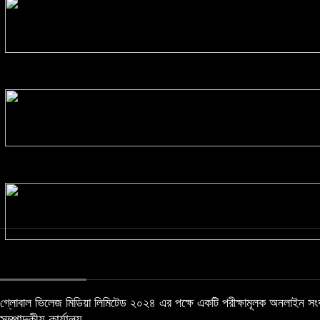
দুটি ডিম একসঙ্গে খাওয়া কি উচিৎ
বাংলাদেশিদের জন্য অভিবাসী ভিসা স্থগিতের ব্যাখ্যা দিল যুক্তরাষ্ট্র
সংস্কার নিয়ে জনগণের সঙ্গে প্রতারণা করছে বিএনপি
গ্লোবাল ভিলেজ মিডিয়া লিমিটেড ২০২৪ এর পক্ষে একটি পরীক্ষামূলক অনলাইন সংবাদ 
সম্পাদকীয় কার্যালয়