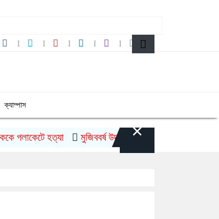
ক্যাম্পাস
×
গলাকেটে হত্যা
মুজিববর্ষ উদযাপনে ৯৮২ কোটি ৯১ লাখ টাকা ব্যয়