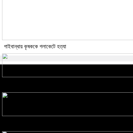
গাইবান্ধায় কৃষককে গলাকেটে হত্যা
মুজিববর্ষ উদযাপনে ৯৮২ কোটি ৯১ লাখ টাকা ব্যয়
প্রাথমিক বৃত্তি পরীক্ষার ফল প্রকাশ রোববার