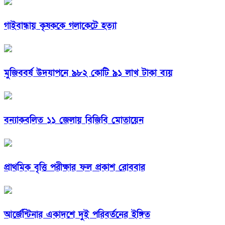
গাইবান্ধায় কৃষককে গলাকেটে হত্যা
মুজিববর্ষ উদযাপনে ৯৮২ কোটি ৯১ লাখ টাকা ব্যয়
বন্যাকবলিত ১১ জেলায় বিজিবি মোতায়েন
প্রাথমিক বৃত্তি পরীক্ষার ফল প্রকাশ রোববার
আর্জেন্টিনার একাদশে দুই পরিবর্তনের ইঙ্গিত