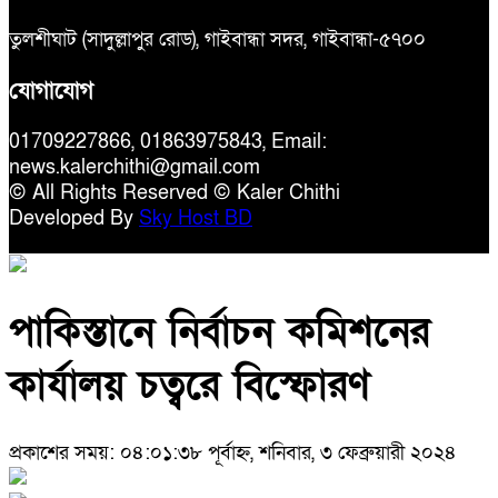
তুলশীঘাট (সাদুল্লাপুর রোড), গাইবান্ধা সদর, গাইবান্ধা-৫৭০০
যোগাযোগ
01709227866, 01863975843, Email:
news.kalerchithi@gmail.com
© All Rights Reserved © Kaler Chithi
Developed By
Sky Host BD
পাকিস্তানে নির্বাচন কমিশনের
কার্যালয় চত্বরে বিস্ফোরণ
প্রকাশের সময়: ০৪:০১:৩৮ পূর্বাহ্ন, শনিবার, ৩ ফেব্রুয়ারী ২০২৪