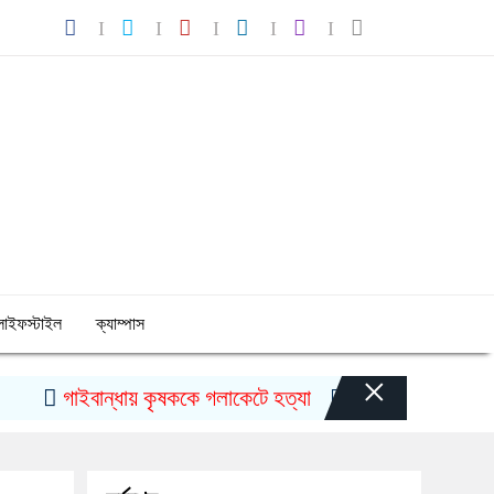
লাইফস্টাইল
ক্যাম্পাস
×
গাইবান্ধায় কৃষককে গলাকেটে হত্যা
মুজিববর্ষ উদযাপনে ৯৮২ ক