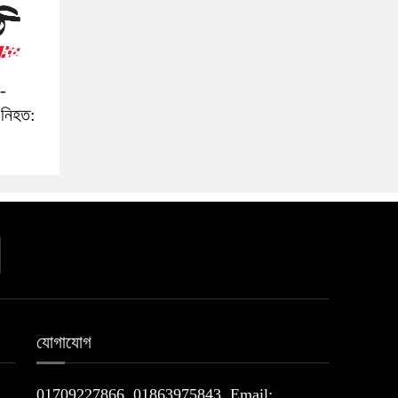
ী-
 নিহত:
যোগাযোগ
01709227866, 01863975843, Email: