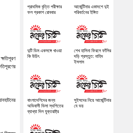
প্রাথমিক বৃত্তি পরীক্ষার
আর্জেন্টিনার একাদশে দুই
ফল প্রকাশ রোববার
পরিবর্তনের ইঙ্গিত
দুটি ডিম একসঙ্গে খাওয়া
শেখ হাসিনা ফিরলে ফাঁসির
কি উচিৎ
দড়ি প্রস্তুত: নাহিদ
 ক্ষতিপূরণ
ইসলাম
ষতিপূরণের
যানহাটনের
বাংলাদেশিদের জন্য
সুইসদের নিয়ে আর্জেন্টিনার
অভিবাসী ভিসা স্থগিতের
যে ভয়
ব্যাখ্যা দিল যুক্তরাষ্ট্র