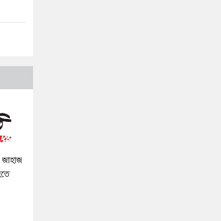
 জাহাজ
হতে