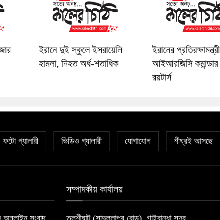
াজার
ইরানে দুই স্কুলে ইসরায়েলি
ইরানের প্রতিরক্ষামন্ত্র
হামলা, নিহত অর্ধ-শতাধিক
আইআরজিসি কমান্ডার
রয়টার্স
ফটো গ্যালারী
ভিডিও গ্যালারী
যোগাযোগ
শীঘ্রই আসছে
সম্পাদকীয় কার্যালয়
লক অনলাইন সংবাদ
তুলশীঘাট (সাদুল্লাপুর রোড), গাইবান্ধা সদর,